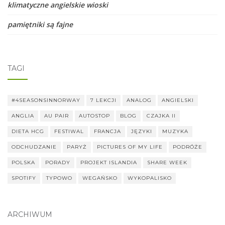
klimatyczne angielskie wioski
pamiętniki są fajne
TAGI
#4SEASONSINNORWAY
7 LEKCJI
ANALOG
ANGIELSKI
ANGLIA
AU PAIR
AUTOSTOP
BLOG
CZAJKA II
DIETA HCG
FESTIWAL
FRANCJA
JĘZYKI
MUZYKA
ODCHUDZANIE
PARYŻ
PICTURES OF MY LIFE
PODRÓŻE
POLSKA
PORADY
PROJEKT ISLANDIA
SHARE WEEK
SPOTIFY
TYPOWO
WEGAŃSKO
WYKOPALISKO
ARCHIWUM