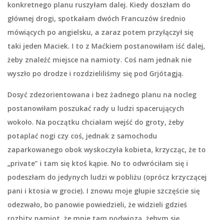
konkretnego planu ruszyłam dalej. Kiedy doszłam do
głównej drogi, spotkałam dwóch Francuzów średnio
mówiących po angielsku, a zaraz potem przyłączył się
taki jeden Maciek. I to z Maćkiem postanowiłam iść dalej,
żeby znaleźć miejsce na namioty. Coś nam jednak nie
wyszło po drodze i rozdzieliliśmy się pod Grjótagją.
Dosyć zdezorientowana i bez żadnego planu na nocleg
postanowiłam poszukać rady u ludzi spacerujących
wokoło. Na początku chciałam wejść do groty, żeby
potaplać nogi czy coś, jednak z samochodu
zaparkowanego obok wyskoczyła kobieta, krzycząc, że to
„private” i tam się ktoś kąpie. No to odwróciłam się i
podeszłam do jedynych ludzi w pobliżu (oprócz krzyczącej
pani i ktosia w grocie). I znowu moje głupie szczęście się
odezwało, bo panowie powiedzieli, że widzieli gdzieś
rozbity namiot, że mnie tam podwiozą, żebym się