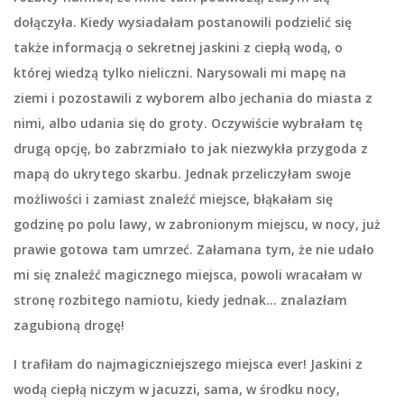
dołączyła. Kiedy wysiadałam postanowili podzielić się
także informacją o sekretnej jaskini z ciepłą wodą, o
której wiedzą tylko nieliczni. Narysowali mi mapę na
ziemi i pozostawili z wyborem albo jechania do miasta z
nimi, albo udania się do groty. Oczywiście wybrałam tę
drugą opcję, bo zabrzmiało to jak niezwykła przygoda z
mapą do ukrytego skarbu. Jednak przeliczyłam swoje
możliwości i zamiast znaleźć miejsce, błąkałam się
godzinę po polu lawy, w zabronionym miejscu, w nocy, już
prawie gotowa tam umrzeć. Załamana tym, że nie udało
mi się znaleźć magicznego miejsca, powoli wracałam w
stronę rozbitego namiotu, kiedy jednak… znalazłam
zagubioną drogę!
I trafiłam do najmagiczniejszego miejsca ever! Jaskini z
wodą ciepłą niczym w jacuzzi, sama, w środku nocy,