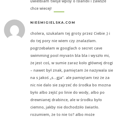
uwielbiam twoje wpisy o Islandii i zawsze
chce wiecej!
NIEŚMIGIELSKA.COM
cholera, szukalam tej groty przez Ciebie ;) i
do tej pory nie wiem czy znalazłam.
pogrzebałam w googlach o secret cave
swimming pool myvatn bla bla i wyszło mi,
że jest coś, w sumie zaraz koło głównej drogi
– nawet był znak, pamiętam że nazywala sie
na s jakoś „s…gja”. ale pamiętam tez że za
nic nie dalo sie zajrzeć do środka bo mozna
było albo zejść po linie do wody, albo po
drewnianej drabince, ale w środku było
ciemno, jakby nie dochodziło światło.
rozumiem, że to nie to? albo może