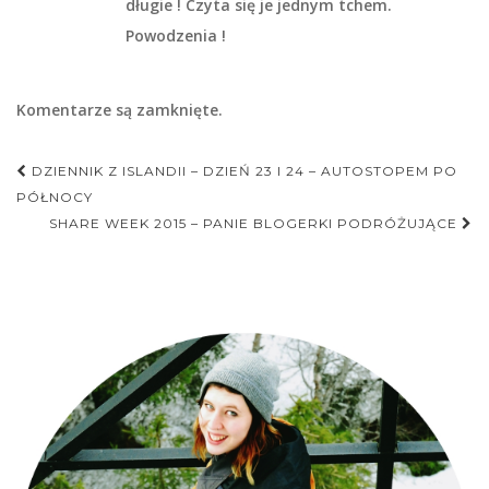
długie ! Czyta się je jednym tchem.
Powodzenia !
Komentarze są zamknięte.
Nawigacja
DZIENNIK Z ISLANDII – DZIEŃ 23 I 24 – AUTOSTOPEM PO
postu
PÓŁNOCY
SHARE WEEK 2015 – PANIE BLOGERKI PODRÓŻUJĄCE