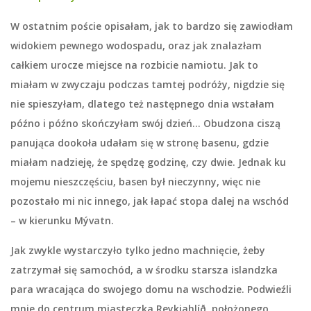
W ostatnim poście opisałam, jak to bardzo się zawiodłam
widokiem pewnego wodospadu, oraz jak znalazłam
całkiem urocze miejsce na rozbicie namiotu. Jak to
miałam w zwyczaju podczas tamtej podróży, nigdzie się
nie spieszyłam, dlatego też następnego dnia wstałam
późno i późno skończyłam swój dzień… Obudzona ciszą
panująca dookoła udałam się w stronę basenu, gdzie
miałam nadzieję, że spędzę godzinę, czy dwie. Jednak ku
mojemu nieszczęściu, basen był nieczynny, więc nie
pozostało mi nic innego, jak łapać stopa dalej na wschód
– w kierunku
Mývatn
.
Jak zwykle wystarczyło tylko jedno machnięcie, żeby
zatrzymał się samochód, a w środku starsza islandzka
para wracająca do swojego domu na wschodzie. Podwieźli
mnie do centrum miasteczka
Reykjahlíð
, położonego