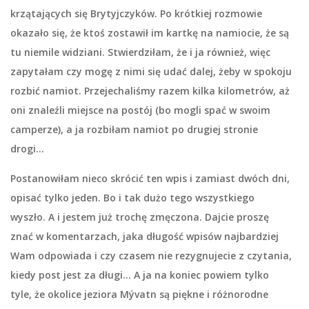
krzątających się Brytyjczyków. Po krótkiej rozmowie
okazało się, że ktoś zostawił im kartkę na namiocie, że są
tu niemile widziani. Stwierdziłam, że i ja również, więc
zapytałam czy mogę z nimi się udać dalej, żeby w spokoju
rozbić namiot. Przejechaliśmy razem kilka kilometrów, aż
oni znaleźli miejsce na postój (bo mogli spać w swoim
camperze), a ja rozbiłam namiot po drugiej stronie
drogi…
Postanowiłam nieco skrócić ten wpis i zamiast dwóch dni,
opisać tylko jeden. Bo i tak dużo tego wszystkiego
wyszło. A i jestem już trochę zmęczona. Dajcie proszę
znać w komentarzach, jaka długość wpisów najbardziej
Wam odpowiada i czy czasem nie rezygnujecie z czytania,
kiedy post jest za długi… A ja na koniec powiem tylko
tyle, że okolice jeziora
Mývatn
są piękne i różnorodne