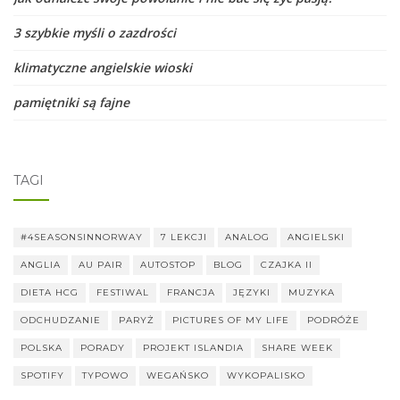
3 szybkie myśli o zazdrości
klimatyczne angielskie wioski
pamiętniki są fajne
TAGI
#4SEASONSINNORWAY
7 LEKCJI
ANALOG
ANGIELSKI
ANGLIA
AU PAIR
AUTOSTOP
BLOG
CZAJKA II
DIETA HCG
FESTIWAL
FRANCJA
JĘZYKI
MUZYKA
ODCHUDZANIE
PARYŻ
PICTURES OF MY LIFE
PODRÓŻE
POLSKA
PORADY
PROJEKT ISLANDIA
SHARE WEEK
SPOTIFY
TYPOWO
WEGAŃSKO
WYKOPALISKO