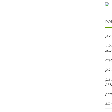
PO
jak
7 le
sobi
diet
jak
Jak 
pas
pam
kli