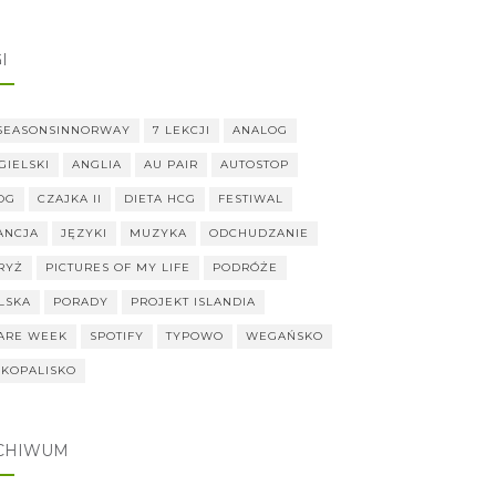
I
SEASONSINNORWAY
7 LEKCJI
ANALOG
GIELSKI
ANGLIA
AU PAIR
AUTOSTOP
OG
CZAJKA II
DIETA HCG
FESTIWAL
ANCJA
JĘZYKI
MUZYKA
ODCHUDZANIE
RYŻ
PICTURES OF MY LIFE
PODRÓŻE
LSKA
PORADY
PROJEKT ISLANDIA
ARE WEEK
SPOTIFY
TYPOWO
WEGAŃSKO
KOPALISKO
CHIWUM