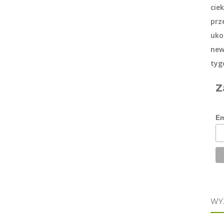
cie
prz
uko
new
tyg
Z
Em
WY