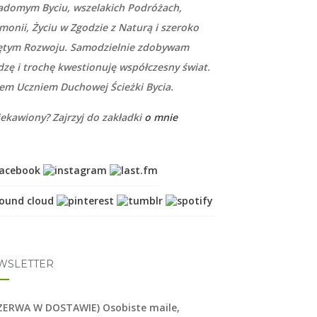
adomym Byciu, wszelakich Podróżach,
monii, Życiu w Zgodzie z Naturą i szeroko
ętym Rozwoju. Samodzielnie zdobywam
dzę i trochę kwestionuję współczesny świat.
tem Uczniem Duchowej Ścieżki Bycia.
iekawiony? Zajrzyj do zakładki
o mnie
WSLETTER
ZERWA W DOSTAWIE) Osobiste maile,