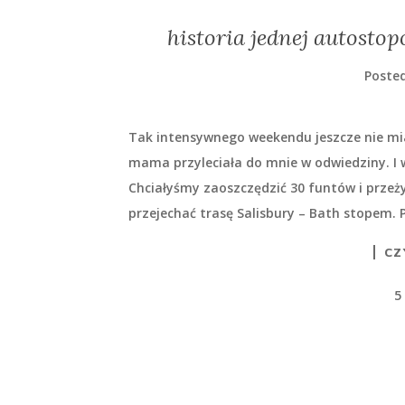
historia jednej autostop
Poste
Tak intensywnego weekendu jeszcze nie mia
mama przyleciała do mnie w odwiedziny. I w
Chciałyśmy zaoszczędzić 30 funtów i prze
przejechać trasę Salisbury – Bath stopem. 
CZ
5