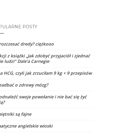
PULARNE POSTY
 rozczesać dredy? ciężkooo
kcji z książki „Jak zdobyć przyjaciół i zjednać
e ludzi” Dale’a Carnegie
a HCG, czyli jak zrzuciłam 9 kg + 9 przepisów
 zadbać o zdrowy mózg?
odnaleźć swoje powołanie i nie bać się żyć
ją?
iętniki są fajne
matyczne angielskie wioski