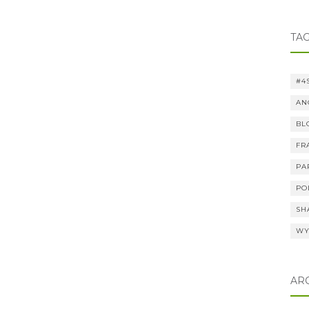
TAG
#4
AN
BL
FR
PA
PO
SH
WY
AR