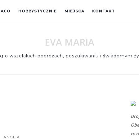
JĄCO
HOBBYSTYCZNIE
MIEJSCA
KONTAKT
EVA MARIA
og o wszelakich podróżach, poszukiwaniu i świadomym ży
Dro
Obe
roz
ANGLIA