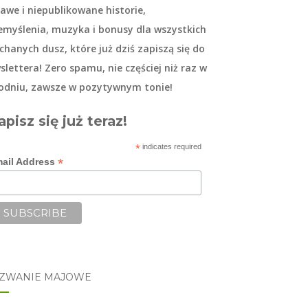
kawe i niepublikowane historie,
emyślenia, muzyka i bonusy dla wszystkich
chanych dusz, które już dziś zapiszą się do
slettera
! Zero spamu, nie częściej niż raz w
odniu, zawsze w pozytywnym tonie!
apisz się już teraz!
*
indicates required
*
ail Address
ZWANIE MAJOWE