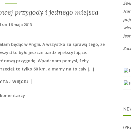
Świ
owej przygody i jednego miejsca
Har
poj
d on
16 maja 2013
wie
Jes
łam będąc w Anglii. A wszystko za sprawą tego, że
Zac
szystko było jeszcze bardziej ekscytujące.
żyć nową przygodę. Wpadł nam pomysł, żeby
Przecież to tylko 60 km, a mamy na to cały […]
YTAJ WIĘCEJ
 komentarzy
NE
(PR