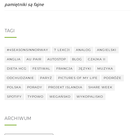
pamiętniki są fajne
TAGI
#4SEASONSINNORWAY
7 LEKCJI
ANALOG
ANGIELSKI
ANGLIA
AU PAIR
AUTOSTOP
BLOG
CZAJKA II
DIETA HCG
FESTIWAL
FRANCJA
JĘZYKI
MUZYKA
ODCHUDZANIE
PARYŻ
PICTURES OF MY LIFE
PODRÓŻE
POLSKA
PORADY
PROJEKT ISLANDIA
SHARE WEEK
SPOTIFY
TYPOWO
WEGAŃSKO
WYKOPALISKO
ARCHIWUM