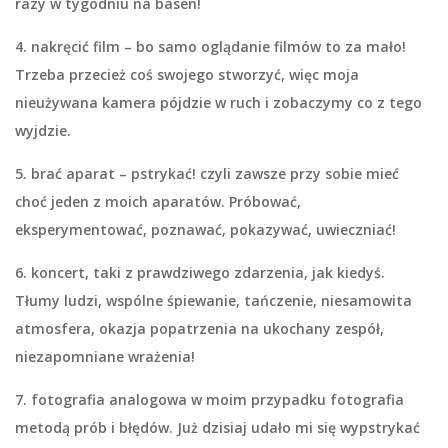
razy w tygodniu na basen!
4. nakręcić film
– bo samo oglądanie filmów to za mało!
Trzeba przecież coś swojego stworzyć, więc moja
nieużywana kamera pójdzie w ruch i zobaczymy co z tego
wyjdzie.
5. brać aparat – pstrykać!
czyli zawsze przy sobie mieć
choć jeden z moich aparatów. Próbować,
eksperymentować, poznawać, pokazywać, uwieczniać!
6. koncert
, taki z prawdziwego zdarzenia, jak kiedyś.
Tłumy ludzi, wspólne śpiewanie, tańczenie, niesamowita
atmosfera, okazja popatrzenia na ukochany zespół,
niezapomniane wrażenia!
7. fotografia analogowa
w moim przypadku fotografia
metodą prób i błędów. Już dzisiaj udało mi się wypstrykać