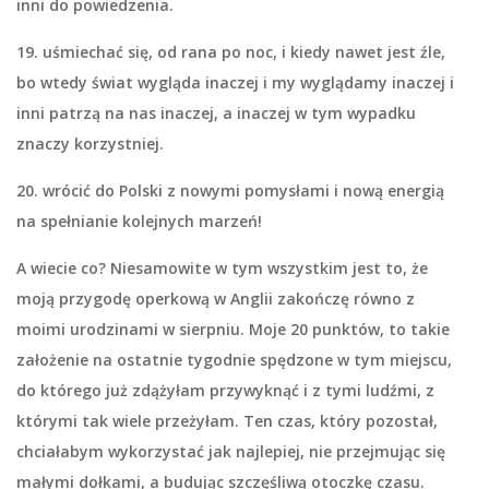
inni do powiedzenia.
19. uśmiechać się
,
od rana po noc, i kiedy nawet jest źle,
bo wtedy świat wygląda inaczej i my wyglądamy inaczej i
inni patrzą na nas inaczej, a inaczej w tym wypadku
znaczy korzystniej.
20. wrócić do Polski z nowymi pomysłami i nową energią
na spełnianie kolejnych marzeń!
A wiecie co? Niesamowite w tym wszystkim jest to, że
moją przygodę operkową w Anglii zakończę równo z
moimi urodzinami w sierpniu. Moje 20 punktów, to takie
założenie na ostatnie tygodnie spędzone w tym miejscu,
do którego już zdążyłam przywyknąć i z tymi ludźmi, z
którymi tak wiele przeżyłam. Ten czas, który pozostał,
chciałabym wykorzystać jak najlepiej, nie przejmując się
małymi dołkami, a budując szczęśliwą otoczkę czasu.