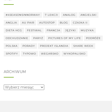
#4SEASONSINNORWAY
7 LEKCJI
ANALOG
ANGIELSKI
ANGLIA
AU PAIR
AUTOSTOP
BLOG
CZAJKA II
DIETA HCG
FESTIWAL
FRANCJA
JĘZYKI
MUZYKA
ODCHUDZANIE
PARYŻ
PICTURES OF MY LIFE
PODRÓŻE
POLSKA
PORADY
PROJEKT ISLANDIA
SHARE WEEK
SPOTIFY
TYPOWO
WEGAŃSKO
WYKOPALISKO
ARCHIWUM
archiwum