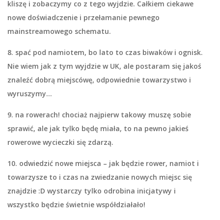
kliszę i zobaczymy co z tego wyjdzie. Całkiem ciekawe
nowe doświadczenie i przełamanie pewnego
mainstreamowego schematu.
8. spać pod namiotem
, bo lato to czas biwaków i ognisk.
Nie wiem jak z tym wyjdzie w UK, ale postaram się jakoś
znaleźć dobrą miejscówę, odpowiednie towarzystwo i
wyruszymy…
9. na rowerach!
chociaż najpierw takowy muszę sobie
sprawić, ale jak tylko będę miała, to na pewno jakieś
rowerowe wycieczki się zdarzą.
10. odwiedzić nowe miejsca
– jak będzie rower, namiot i
towarzysze to i czas na zwiedzanie nowych miejsc się
znajdzie :D wystarczy tylko odrobina inicjatywy i
wszystko będzie świetnie współdziałało!