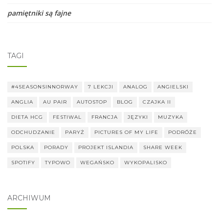
pamiętniki są fajne
TAGI
#4SEASONSINNORWAY
7 LEKCJI
ANALOG
ANGIELSKI
ANGLIA
AU PAIR
AUTOSTOP
BLOG
CZAJKA II
DIETA HCG
FESTIWAL
FRANCJA
JĘZYKI
MUZYKA
ODCHUDZANIE
PARYŻ
PICTURES OF MY LIFE
PODRÓŻE
POLSKA
PORADY
PROJEKT ISLANDIA
SHARE WEEK
SPOTIFY
TYPOWO
WEGAŃSKO
WYKOPALISKO
ARCHIWUM