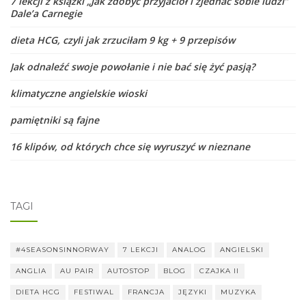
7 lekcji z książki „Jak zdobyć przyjaciół i zjednać sobie ludzi”
Dale’a Carnegie
dieta HCG, czyli jak zrzuciłam 9 kg + 9 przepisów
Jak odnaleźć swoje powołanie i nie bać się żyć pasją?
klimatyczne angielskie wioski
pamiętniki są fajne
16 klipów, od których chce się wyruszyć w nieznane
TAGI
#4SEASONSINNORWAY
7 LEKCJI
ANALOG
ANGIELSKI
ANGLIA
AU PAIR
AUTOSTOP
BLOG
CZAJKA II
DIETA HCG
FESTIWAL
FRANCJA
JĘZYKI
MUZYKA