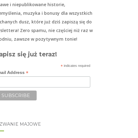
kawe i niepublikowane historie,
emyślenia, muzyka i bonusy dla wszystkich
chanych dusz, które już dziś zapiszą się do
slettera
! Zero spamu, nie częściej niż raz w
odniu, zawsze w pozytywnym tonie!
apisz się już teraz!
*
indicates required
*
ail Address
ZWANIE MAJOWE