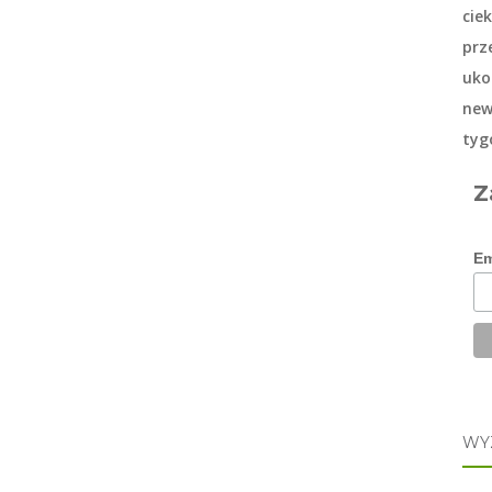
cie
prz
uko
new
tyg
Z
Em
WY