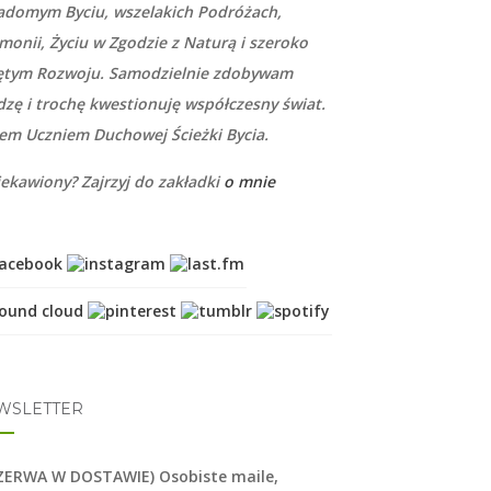
adomym Byciu, wszelakich Podróżach,
monii, Życiu w Zgodzie z Naturą i szeroko
ętym Rozwoju. Samodzielnie zdobywam
dzę i trochę kwestionuję współczesny świat.
tem Uczniem Duchowej Ścieżki Bycia.
iekawiony? Zajrzyj do zakładki
o mnie
WSLETTER
ZERWA W DOSTAWIE) Osobiste maile,