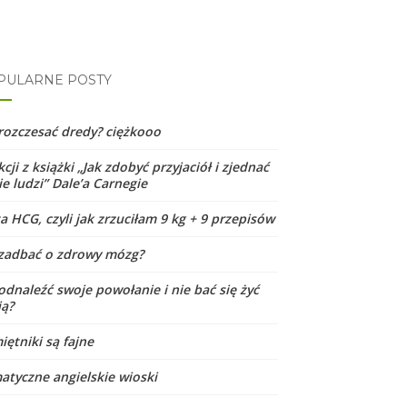
PULARNE POSTY
 rozczesać dredy? ciężkooo
kcji z książki „Jak zdobyć przyjaciół i zjednać
e ludzi” Dale’a Carnegie
a HCG, czyli jak zrzuciłam 9 kg + 9 przepisów
 zadbać o zdrowy mózg?
odnaleźć swoje powołanie i nie bać się żyć
ją?
iętniki są fajne
matyczne angielskie wioski