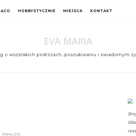
JĄCO
HOBBYSTYCZNIE
MIEJSCA
KONTAKT
EVA MARIA
og o wszelakich podróżach, poszukiwaniu i świadomym ży
Dro
Obe
roz
ANALOG