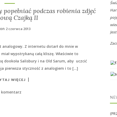
Świ
y popełniać podczas robienia zdjęć
Har
ową Czajką II
poj
wie
 on
2 czerwca 2013
Jes
Zac
analogowy. Z internetu dotarł do mnie w
 miał wypstrykaną całą kliszę. Właściwie to
ę dookoła Salisbury i na Old Sarum, aby uczcić
oja pierwsza styczność z analogiem i to […]
YTAJ WIĘCEJ
1 komentarz
NE
(PR