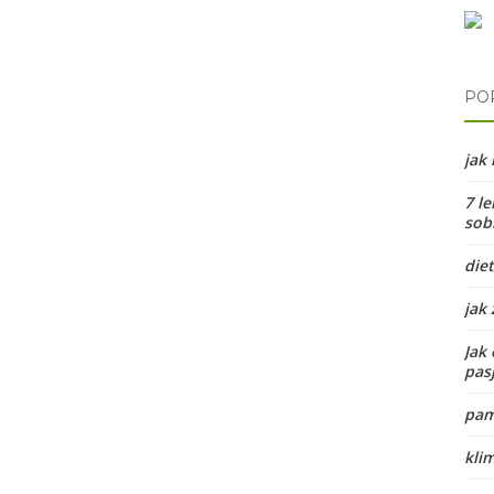
PO
jak
7 le
sobi
diet
jak
Jak 
pas
pam
kli