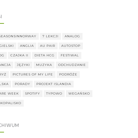
I
SEASONSINNORWAY
7 LEKCJI
ANALOG
GIELSKI
ANGLIA
AU PAIR
AUTOSTOP
OG
CZAJKA II
DIETA HCG
FESTIWAL
ANCJA
JĘZYKI
MUZYKA
ODCHUDZANIE
RYŻ
PICTURES OF MY LIFE
PODRÓŻE
LSKA
PORADY
PROJEKT ISLANDIA
ARE WEEK
SPOTIFY
TYPOWO
WEGAŃSKO
KOPALISKO
CHIWUM