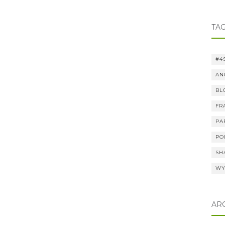
TAG
#4
AN
BL
FR
PA
PO
SH
WY
AR