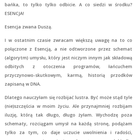
bańka, to tylko tylko odbicie. A co siedzi w środku?
ESENCJA!
Esencja zwana Duszą.
I w ostatnim czasie zwracam większą uwagę na to co
połączone z Esencją, a nie odtworzone przez schemat
(algorytm) umysłu, który jest niczym innym jak składową
odbitych z otoczenia programów, łańcuchem
przyczynowo-skutkowym, karmą, historią przodków
zapisaną w DNA.
Dlatego nauczyłam się rozbijać lustra. Być może stąd tyle
(nie)szczęścia w moim życiu. Ale przynajmniej rozbijam
iluzję, którą tak długo, długo żyłam. Wychodzę poza
schematy, rozciągam umysł na każdą stronę, podążam
tylko za tym, co daje uczucie uwolnienia i radości,