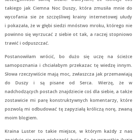
takiego jak Ciemna Noc Duszy, która zmusiła mnie do
wycofania sie ze szczęśliwej krainy internetowej ułudy
i pokazała, że w głębi siedzi mnóstwo mroku, którego nie
powinno się wyrzucać z siebie ot tak, a raczej stopniowo
trawić i odpuszczać.
Postanowiłam wrócić, bo dużo się uczę na ścieżce
samopoznania i chciałabym przekazac tę wiedzę innym.
Słowa rzeczywiście mają moc, zwłaszcza jak przemawiają
do Duszy i są pisane od Serca. Wierzę, że w
nadchodzących postach znajdziecie coś dla siebie, a także
zostawicie mi parę konstruktywnych komentarzy, które
pozwolą mi odbudować tę zapyziałą króliczą norę, zwaną
moim blogiem.
Kraina Luster to takie miejsce, w którym każdy z nas
znajduje się przez większość życia. Są to wszystkie iluzje