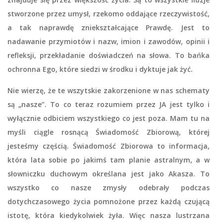
stworzone przez umysł, rzekomo oddające rzeczywistość,
a tak naprawdę zniekształcające Prawdę. Jest to
nadawanie przymiotów i nazw, imion i zawodów, opinii i
refleksji, przekładanie doświadczeń na słowa. To bańka
ochronna Ego, które siedzi w środku i dyktuje jak żyć.
Nie wierzę, że te wszytskie zakorzenione w nas schematy
są „nasze”. To co teraz rozumiem przez JA jest tylko i
wyłącznie odbiciem wszystkiego co jest poza. Mam tu na
myśli ciągle rosnącą Świadomość Zbiorową, której
jesteśmy częścią. Świadomość Zbiorowa to informacja,
która lata sobie po jakimś tam planie astralnym, a w
słowniczku duchowym określana jest jako Akasza. To
wszystko co nasze zmysły odebrały podczas
dotychczasowego życia pomnożone przez każdą czującą
istotę, która kiedykolwiek żyła. Więc nasza lustrzana