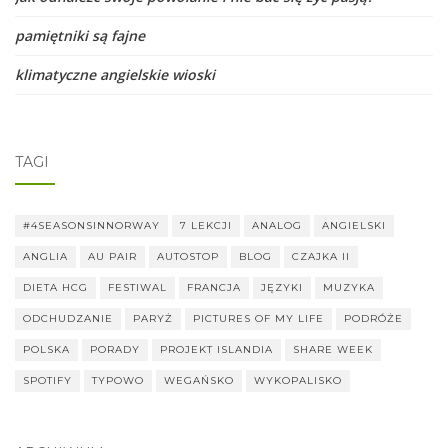
pamiętniki są fajne
klimatyczne angielskie wioski
TAGI
#4SEASONSINNORWAY
7 LEKCJI
ANALOG
ANGIELSKI
ANGLIA
AU PAIR
AUTOSTOP
BLOG
CZAJKA II
DIETA HCG
FESTIWAL
FRANCJA
JĘZYKI
MUZYKA
ODCHUDZANIE
PARYŻ
PICTURES OF MY LIFE
PODRÓŻE
POLSKA
PORADY
PROJEKT ISLANDIA
SHARE WEEK
SPOTIFY
TYPOWO
WEGAŃSKO
WYKOPALISKO