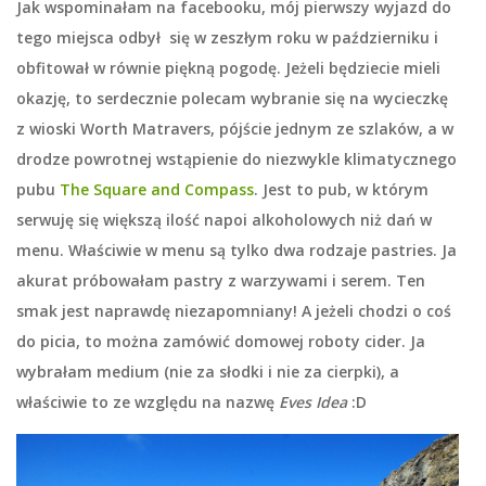
Jak wspominałam na facebooku, mój pierwszy wyjazd do
tego miejsca odbył się w zeszłym roku w październiku i
obfitował w równie piękną pogodę. Jeżeli będziecie mieli
okazję, to serdecznie polecam wybranie się na wycieczkę
z wioski
Worth Matravers
, pójście jednym ze szlaków, a w
drodze powrotnej wstąpienie do niezwykle klimatycznego
pubu
The Square and Compass
. Jest to pub, w którym
serwuję się większą ilość napoi alkoholowych niż dań w
menu. Właściwie w menu są tylko dwa rodzaje pastries. Ja
akurat próbowałam pastry z warzywami i serem. Ten
smak jest naprawdę niezapomniany! A jeżeli chodzi o coś
do picia, to można zamówić domowej roboty cider. Ja
wybrałam medium (nie za słodki i nie za cierpki), a
właściwie to ze względu na nazwę
Eves Idea
:D