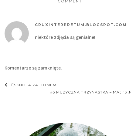
1 COMMENT
CRUXINTERPRETUM.BLOGSPOT.COM
niektóre zdjęcia są genialne!
Komentarze są zamknięte.
Nawigacja
TĘSKNOTA ZA DOMEM
postu
#5 MUZYCZNA TRZYNASTKA – MAJ’13