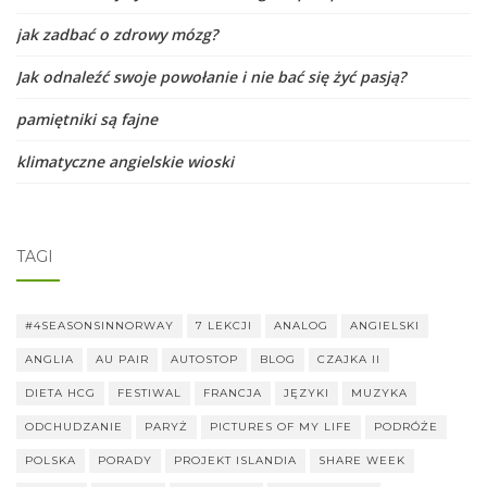
jak zadbać o zdrowy mózg?
Jak odnaleźć swoje powołanie i nie bać się żyć pasją?
pamiętniki są fajne
klimatyczne angielskie wioski
TAGI
#4SEASONSINNORWAY
7 LEKCJI
ANALOG
ANGIELSKI
ANGLIA
AU PAIR
AUTOSTOP
BLOG
CZAJKA II
DIETA HCG
FESTIWAL
FRANCJA
JĘZYKI
MUZYKA
ODCHUDZANIE
PARYŻ
PICTURES OF MY LIFE
PODRÓŻE
POLSKA
PORADY
PROJEKT ISLANDIA
SHARE WEEK