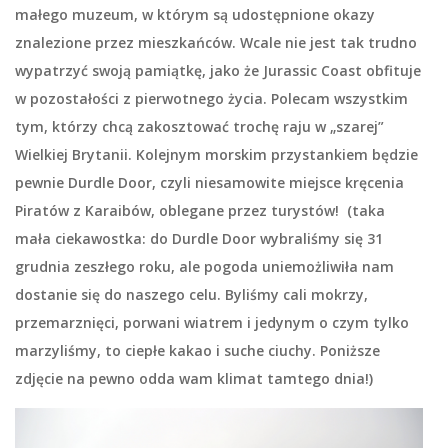
małego muzeum, w którym są udostępnione okazy
znalezione przez mieszkańców. Wcale nie jest tak trudno
wypatrzyć swoją pamiątkę, jako że Jurassic Coast obfituje
w pozostałości z pierwotnego życia. Polecam wszystkim
tym, którzy chcą zakosztować trochę raju w „szarej”
Wielkiej Brytanii. Kolejnym morskim przystankiem będzie
pewnie Durdle Door, czyli niesamowite miejsce kręcenia
Piratów z Karaibów, oblegane przez turystów! (taka
mała ciekawostka: do Durdle Door wybraliśmy się 31
grudnia zeszłego roku, ale pogoda uniemożliwiła nam
dostanie się do naszego celu. Byliśmy cali mokrzy,
przemarznięci, porwani wiatrem i jedynym o czym tylko
marzyliśmy, to ciepłe kakao i suche ciuchy. Poniższe
zdjęcie na pewno odda wam klimat tamtego dnia!)