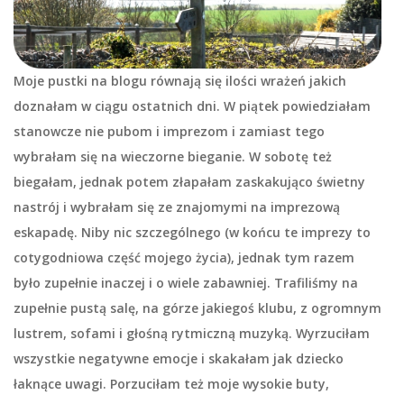
Moje pustki na blogu równają się ilości wrażeń jakich
doznałam w ciągu ostatnich dni. W piątek powiedziałam
stanowcze nie pubom i imprezom i zamiast tego
wybrałam się na wieczorne bieganie. W sobotę też
biegałam, jednak potem złapałam zaskakująco świetny
nastrój i wybrałam się ze znajomymi na imprezową
eskapadę. Niby nic szczególnego (w końcu te imprezy to
cotygodniowa część mojego życia), jednak tym razem
było zupełnie inaczej i o wiele zabawniej. Trafiliśmy na
zupełnie pustą salę, na górze jakiegoś klubu, z ogromnym
lustrem, sofami i głośną rytmiczną muzyką. Wyrzuciłam
wszystkie negatywne emocje i skakałam jak dziecko
łaknące uwagi. Porzuciłam też moje wysokie buty,