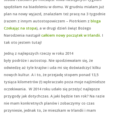
spędziłam na biadoleniu w domu. W grudniu miałam już
plan na nowy wyjazd, znalazłam też pracę na 3 tygodnie
(razem z innym autostopowiczem – Piotrkiem z
bloga
Czekając na stopa
), a w drugi dzień świąt Bożego
Narodzenia nastąpił
całkiem nowy początek w Irlandii.
I
tak oto jestem tutaj!
Jedną z najlepszych rzeczy w roku 2014
były
podróże
i
autostop.
Nie spodziewałam się, że
odwiedzę aż tyle krajów i uda mi się doświadczyć kilku
nowych kultur. A i to, że przejadę stopem ponad
13,5
tysiąca kilometrów (!)
wykraczało poza moje najśmielsze
oczekiwania. W 2014 roku udało się przeżyć najlepsze
przygody jak dotychczas. A jaki będzie ten rok? Na razie
nie mam konkretnych planów i zobaczymy co czas
przyniesie, jednak to, że mieszkam w Irlandii i mam