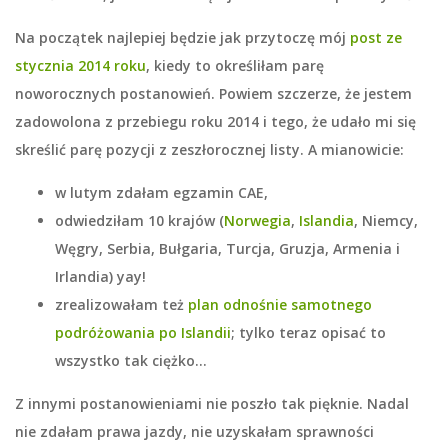
Na początek najlepiej będzie jak przytoczę mój
post ze
stycznia 2014 roku
, kiedy to określiłam parę
noworocznych postanowień. Powiem szczerze, że jestem
zadowolona z przebiegu roku 2014 i tego, że udało mi się
skreślić parę pozycji z zeszłorocznej listy. A mianowicie:
w lutym zdałam egzamin CAE,
odwiedziłam 10 krajów (
Norwegia
,
Islandia
, Niemcy,
Węgry, Serbia, Bułgaria, Turcja, Gruzja, Armenia i
Irlandia) yay!
zrealizowałam też
plan odnośnie samotnego
podróżowania po Islandii
; tylko teraz opisać to
wszystko tak ciężko…
Z innymi postanowieniami nie poszło tak pięknie. Nadal
nie zdałam prawa jazdy, nie uzyskałam sprawności