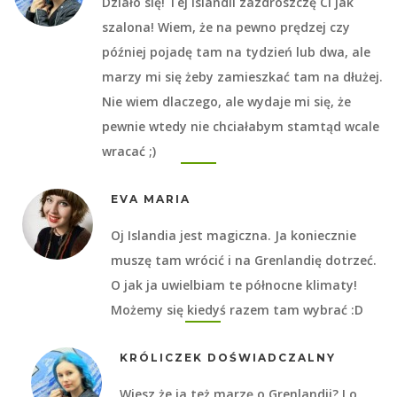
Działo się! Tej Islandii zazdroszczę Ci jak
szalona! Wiem, że na pewno prędzej czy
później pojadę tam na tydzień lub dwa, ale
marzy mi się żeby zamieszkać tam na dłużej.
Nie wiem dlaczego, ale wydaje mi się, że
pewnie wtedy nie chciałabym stamtąd wcale
wracać ;)
EVA MARIA
Oj Islandia jest magiczna. Ja koniecznie
muszę tam wrócić i na Grenlandię dotrzeć.
O jak ja uwielbiam te północne klimaty!
Możemy się kiedyś razem tam wybrać :D
KRÓLICZEK DOŚWIADCZALNY
Wiesz że ja też marzę o Grenlandii? I o