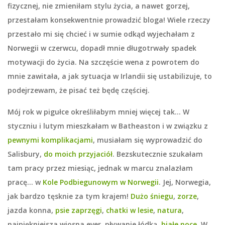
fizycznej, nie zmieniłam stylu życia, a nawet gorzej,
przestałam konsekwentnie prowadzić bloga! Wiele rzeczy
przestało mi się chcieć i w sumie odkąd wyjechałam z
Norwegii w czerwcu, dopadł mnie długotrwały spadek
motywacji do życia. Na szczęście wena z powrotem do
mnie zawitała, a jak sytuacja w Irlandii się ustabilizuje, to
podejrzewam, że pisać też będę częściej.
Mój rok w pigułce określiłabym mniej więcej tak… W
styczniu i lutym mieszkałam w Batheaston i w związku z
pewnymi komplikacjami
, musiałam się wyprowadzić do
Salisbury,
do moich przyjaciół
. Bezskutecznie szukałam
tam pracy przez miesiąc, jednak w marcu znalazłam
pracę… w
Kole Podbiegunowym w Norwegii
. Jej, Norwegia,
jak bardzo tęsknie za tym krajem!
Dużo śniegu
,
zorze
,
jazda konna,
psie zaprzęgi
,
chatki w lesie
,
natura
,
najpiękniejsza wiosna ever, pływanie łódką,
białe noce
. W