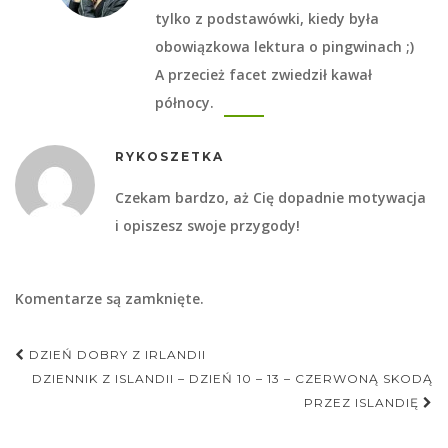
tylko z podstawówki, kiedy była
obowiązkowa lektura o pingwinach ;)
A przecież facet zwiedził kawał
północy.
RYKOSZETKA
Czekam bardzo, aż Cię dopadnie motywacja
i opiszesz swoje przygody!
Komentarze są zamknięte.
Nawigacja
DZIEŃ DOBRY Z IRLANDII
postu
DZIENNIK Z ISLANDII – DZIEŃ 10 – 13 – CZERWONĄ SKODĄ
PRZEZ ISLANDIĘ