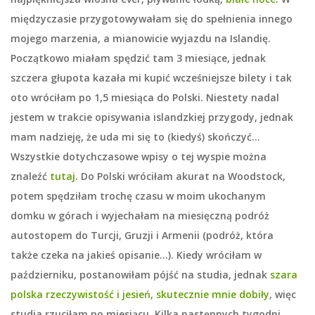
międzyczasie przygotowywałam się do spełnienia innego
mojego marzenia, a mianowicie wyjazdu na Islandię.
Początkowo miałam spędzić tam 3 miesiące, jednak
szczera głupota kazała mi kupić wcześniejsze bilety i tak
oto wróciłam po 1,5 miesiąca do Polski. Niestety nadal
jestem w trakcie opisywania islandzkiej przygody, jednak
mam nadzieję, że uda mi się to (kiedyś) skończyć…
Wszystkie dotychczasowe wpisy o tej wyspie można
znaleźć
tutaj
. Do Polski wróciłam akurat na Woodstock,
potem spędziłam trochę czasu w moim ukochanym
domku w górach i wyjechałam na miesięczną podróż
autostopem do Turcji, Gruzji i Armenii (podróż, która
także czeka na jakieś opisanie…). Kiedy wróciłam w
październiku, postanowiłam pójść na studia, jednak
szara
polska rzeczywistość i jesień, skutecznie mnie dobiły
, więc
studia rzuciłam po miesiącu. Kilka następnych tygodni