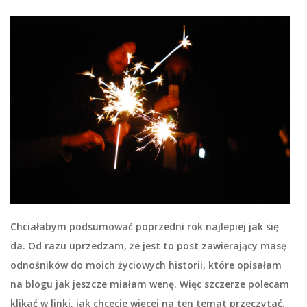
Chciałabym podsumować poprzedni rok najlepiej jak się
da. Od razu uprzedzam, że jest to post zawierający masę
odnośników do moich życiowych historii, które opisałam
na blogu jak jeszcze miałam wenę. Więc szczerze polecam
klikać w linki, jak chcecie więcej na ten temat przeczytać.