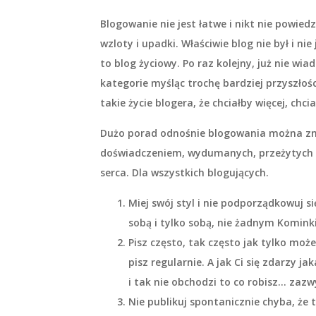
Blogowanie nie jest łatwe i nikt nie powiedz
wzloty i upadki. Właściwie blog nie był i n
to
blog
życiowy.
Po raz kolejny, już nie w
kategorie myśląc trochę bardziej przyszłoś
takie życie blogera, że chciałby więcej, chc
Dużo porad odnośnie blogowania można zna
doświadczeniem, wydumanych, przeżytych i 
serca. Dla wszystkich blogujących.
Miej swój styl i nie podporządkowuj 
sobą i tylko sobą, nie żadnym Komin
Pisz często, tak często jak tylko może
pisz regularnie. A jak Ci się zdarzy j
i tak nie obchodzi to co robisz… zazw
Nie publikuj spontanicznie chyba, że