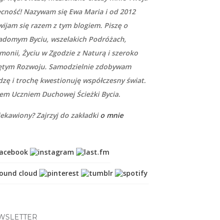
cność! Nazywam się Ewa Maria i od 2012
wijam się razem z tym blogiem. Piszę o
adomym Byciu, wszelakich Podróżach,
monii, Życiu w Zgodzie z Naturą i szeroko
ętym Rozwoju. Samodzielnie zdobywam
dzę i trochę kwestionuję współczesny świat.
tem Uczniem Duchowej Ścieżki Bycia.
iekawiony? Zajrzyj do zakładki
o mnie
WSLETTER