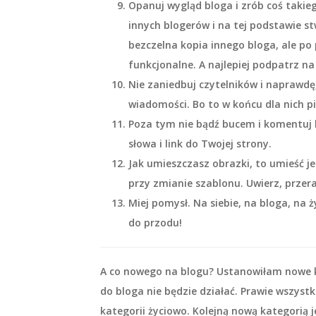
Opanuj wygląd bloga i zrób coś takieg
innych blogerów i na tej podstawie st
bezczelna kopia innego bloga, ale po p
funkcjonalne. A najlepiej podpatrz na
Nie zaniedbuj czytelników i naprawdę,
wiadomości. Bo to w końcu dla nich p
Poza tym nie bądź bucem i komentuj b
słowa i link do Twojej strony.
Jak umieszczasz obrazki, to umieść j
przy zmianie szablonu. Uwierz, przer
Miej pomysł. Na siebie, na bloga, na ż
do przodu!
A co nowego na blogu? Ustanowiłam nowe
do bloga nie będzie działać. Prawie wszystk
kategorii
życiowo
. Kolejną nową kategorią 