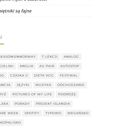
iętniki są fajne
I
SEASONSINNORWAY
7 LEKCJI
ANALOG
GIELSKI
ANGLIA
AU PAIR
AUTOSTOP
OG
CZAJKA II
DIETA HCG
FESTIWAL
ANCJA
JĘZYKI
MUZYKA
ODCHUDZANIE
RYŻ
PICTURES OF MY LIFE
PODRÓŻE
LSKA
PORADY
PROJEKT ISLANDIA
ARE WEEK
SPOTIFY
TYPOWO
WEGAŃSKO
KOPALISKO