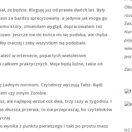
Obe
iał, że będzie. Bloguję już od prawie dwóch lat. Były
roz
ie jest za bardzo sprecyzowany, a jedynie jak mogę go
Świ
iadomo który, zmieniłam wygląd, dopracowałam też
Har
ciowo. Jeszcze nie do końca mi się podoba, ale chyba
poj
iałby inaczej i żeby wszystkim się podobało.
wie
leźć w internecie, popartych wieloletnim
Jes
całkiem praktycznych. Moje będą luźne, takie od
Zac
się żadnym normom. Czytelnicy wyczują fałsz. Bądź
kiem czy innym Zombie.
sz, ale najlepiej wrzuć coś dwa, trzy razy w tygodniu. I
akaś dłuższa przerwa, to nie przepraszaj, bo czytelników
yczaj.
 to wynika z punktu pierwszego i taki po prostu masz
NE