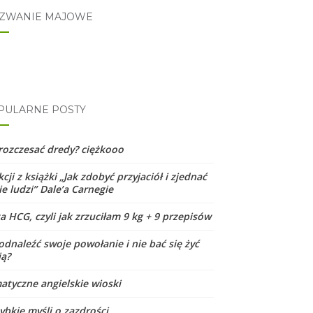
ZWANIE MAJOWE
PULARNE POSTY
 rozczesać dredy? ciężkooo
kcji z książki „Jak zdobyć przyjaciół i zjednać
e ludzi” Dale’a Carnegie
a HCG, czyli jak zrzuciłam 9 kg + 9 przepisów
odnaleźć swoje powołanie i nie bać się żyć
ją?
matyczne angielskie wioski
ybkie myśli o zazdrości