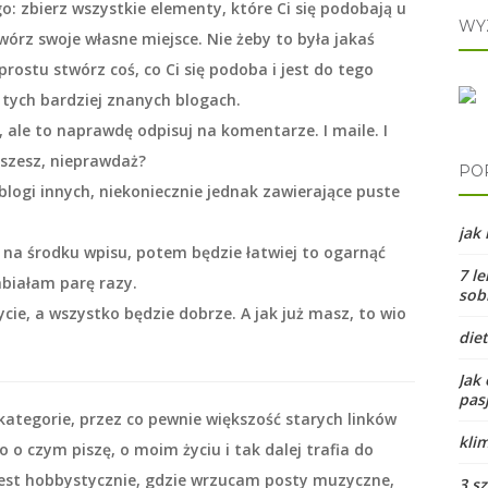
o: zbierz wszystkie elementy, które Ci się podobają u
WY
wórz swoje własne miejsce. Nie żeby to była jakaś
rostu stwórz coś, co Ci się podoba i jest do tego
 tych bardziej znanych blogach.
 ale to naprawdę odpisuj na komentarze. I maile. I
iszesz, nieprawdaż?
PO
logi innych, niekoniecznie jednak zawierające puste
jak
e na środku wpisu, potem będzie łatwiej to ogarnąć
7 le
abiałam parę razy.
sobi
ycie, a wszystko będzie dobrze. A jak już masz, to wio
diet
Jak 
pas
kategorie
, przez co pewnie większość starych linków
kli
o o czym piszę, o moim życiu i tak dalej trafia do
jest
hobbystycznie,
gdzie wrzucam posty muzyczne,
3 sz