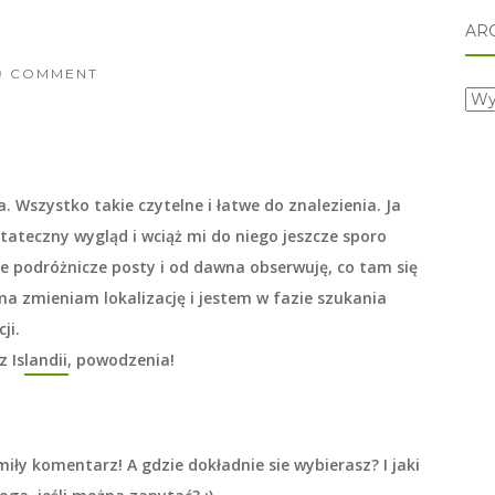
AR
9 COMMENT
arc
. Wszystko takie czytelne i łatwe do znalezienia. Ja
stateczny wygląd i wciąż mi do niego jeszcze sporo
e podróżnicze posty i od dawna obserwuję, co tam się
ama zmieniam lokalizację i jestem w fazie szukania
ji.
z Islandii, powodzenia!
 miły komentarz! A gdzie dokładnie sie wybierasz? I jaki