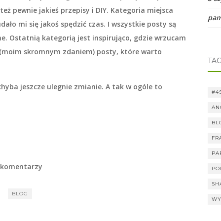
 też pewnie jakieś przepisy i DIY. Kategoria
miejsca
pam
ało mi się jakoś spędzić czas. I wszystkie posty są
. Ostatnią kategorią jest
inspirująco
, gdzie wrzucam
 (moim skromnym zdaniem) posty, które warto
TAG
chyba jeszcze ulegnie zmianie. A tak w ogóle to
#4
AN
BL
FR
PA
 komentarzy
PO
SH
BLOG
WY