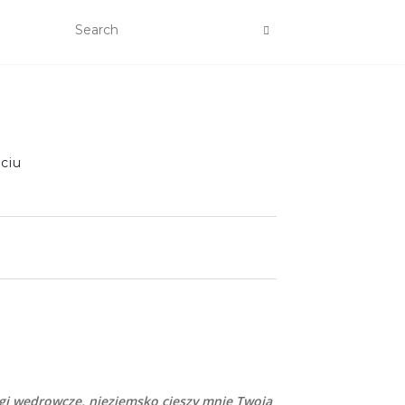
ciu
gi wędrowcze, nieziemsko cieszy mnie Twoja