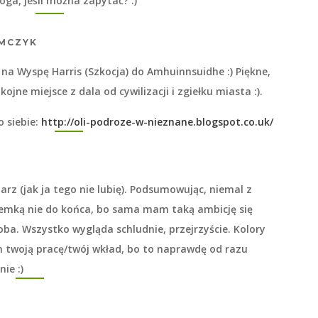
oga, jeśli można zapytać? :)
MCZYK
na Wyspę Harris (Szkocja) do Amhuinnsuidhe :) Piękne,
jne miejsce z dala od cywilizacji i zgiełku miasta :).
 siebie:
http://oli-podroze-w-nieznane.blogspot.co.uk/
arz (jak ja tego nie lubię). Podsumowując, niemal z
emką nie do końca, bo sama mam taką ambicję się
doba. Wszystko wygląda schludnie, przejrzyście. Kolory
m twoją pracę/twój wkład, bo to naprawdę od razu
nie :)