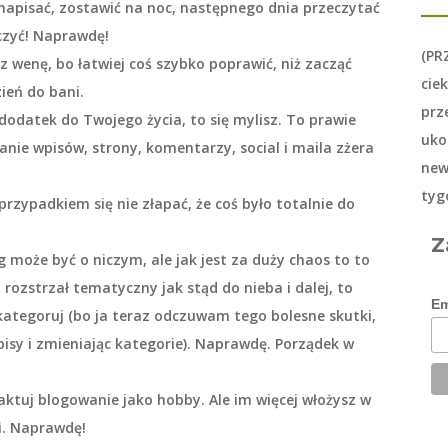
ży napisać, zostawić na noc, następnego dnia przeczytać
uczyć! Naprawdę!
(PR
z wenę, bo łatwiej coś szybko poprawić, niż zacząć
cie
ień do bani.
prz
 dodatek do Twojego życia, to się mylisz. To prawie
uko
anie wpisów, strony, komentarzy, social i maila zżera
new
tyg
przypadkiem się nie złapać, że coś było totalnie do
Z
 może być o niczym, ale jak jest za duży chaos to to
 rozstrzał tematyczny jak stąd do nieba i dalej, to
Em
kategoruj (bo ja teraz odczuwam tego bolesne skutki,
pisy i zmieniając kategorie). Naprawdę. Porządek w
otraktuj blogowanie jako hobby. Ale im więcej włożysz w
ci. Naprawdę!