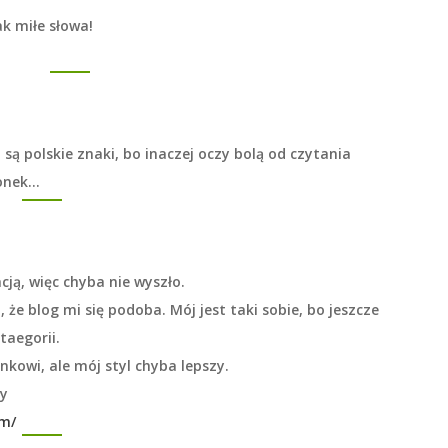
k miłe słowa!
j są polskie znaki, bo inaczej oczy bolą od czytania
ionek…
cją, więc chyba nie wyszło.
 że blog mi się podoba. Mój jest taki sobie, bo jeszcze
taegorii.
kowi, ale mój styl chyba lepszy.
dy
om/