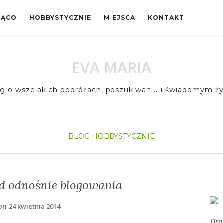
JĄCO
HOBBYSTYCZNIE
MIEJSCA
KONTAKT
EVA MARIA
og o wszelakich podróżach, poszukiwaniu i świadomym ży
BLOG
HOBBYSTYCZNIE
ad odnośnie blogowania
 on
24 kwietnia 2014
Dro