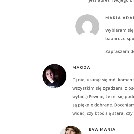
jest adres Twojego bl
MARIA ADA
Wybieram się 
baaardzo spoko
Zapraszam do
MAGDA
Oj nie, usunął się mój koment
wszystkim się zgadzam, z ós
wybić :) Pewnie, że mi się po
są pięknie dobrane. Docenia
widać, czy ktoś się stara, czy 
EVA MARIA