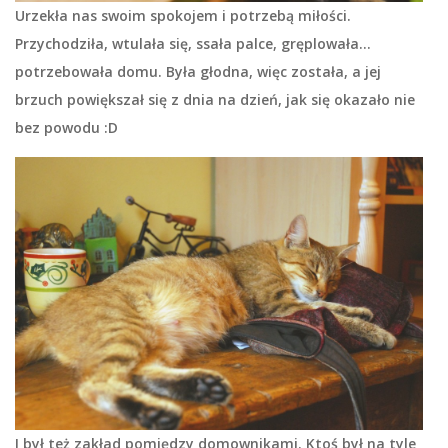
Urzekła nas swoim spokojem i potrzebą miłości.
Przychodziła, wtulała się, ssała palce, gręplowała…
potrzebowała domu. Była głodna, więc została, a jej
brzuch powiększał się z dnia na dzień, jak się okazało nie
bez powodu :D
I był też zakład pomiędzy domownikami. Ktoś był na tyle