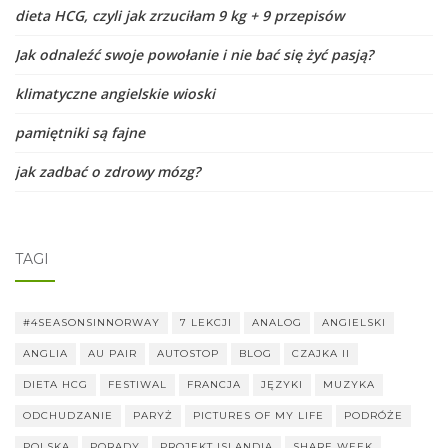
dieta HCG, czyli jak zrzuciłam 9 kg + 9 przepisów
Jak odnaleźć swoje powołanie i nie bać się żyć pasją?
klimatyczne angielskie wioski
pamiętniki są fajne
jak zadbać o zdrowy mózg?
TAGI
#4SEASONSINNORWAY
7 LEKCJI
ANALOG
ANGIELSKI
ANGLIA
AU PAIR
AUTOSTOP
BLOG
CZAJKA II
DIETA HCG
FESTIWAL
FRANCJA
JĘZYKI
MUZYKA
ODCHUDZANIE
PARYŻ
PICTURES OF MY LIFE
PODRÓŻE
POLSKA
PORADY
PROJEKT ISLANDIA
SHARE WEEK