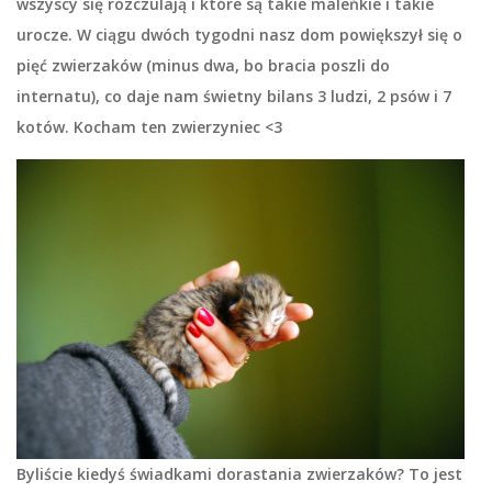
wszyscy się rozczulają i które są takie maleńkie i takie
urocze. W ciągu dwóch tygodni nasz dom powiększył się o
pięć zwierzaków (minus dwa, bo bracia poszli do
internatu), co daje nam świetny bilans 3 ludzi, 2 psów i 7
kotów. Kocham ten zwierzyniec <3
Byliście kiedyś świadkami dorastania zwierzaków? To jest