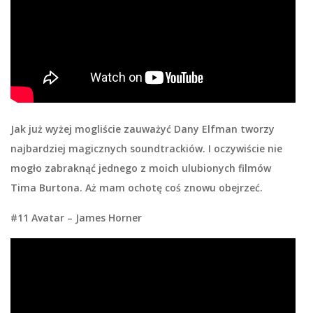
Jak już wyżej mogliście zauważyć Dany Elfman tworzy
najbardziej magicznych soundtrackiów. I oczywiście nie
mogło zabraknąć jednego z moich ulubionych filmów
Tima Burtona. Aż mam ochotę coś znowu obejrzeć.
#11 Avatar – James Horner