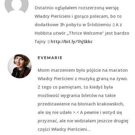
Ostatnio oglądałem rozszerzoną wersję
Władcy Pierścieni i gorąco polecam, bo to
dodatkowe 3h pobytu w Śródziemiu :) A z
Hobbita utwór „Thrice Welcome” jest bardzo
fajny :)
http://bit.ly/1hjSkkc
EVEMARIE
Moim marzeniem było pójście na maraton
Władcy Pierścieni z muzyką graną na żywo.
Z tego co pamiętam, to kiedyś była
możliwość wygrania biletów na takie
przedstawienie na błoniach krakowskich,
ale się nie udało >.< A pewnie i wstyd się
przyznać, ale nie widziałam jeszcze drugiej
części Władcy Pierścieni…