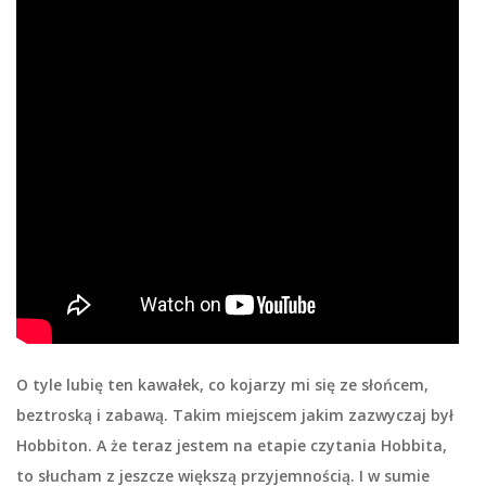
O tyle lubię ten kawałek, co kojarzy mi się ze słońcem,
beztroską i zabawą. Takim miejscem jakim zazwyczaj był
Hobbiton. A że teraz jestem na etapie czytania Hobbita,
to słucham z jeszcze większą przyjemnością. I w sumie