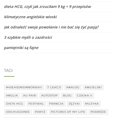
dieta HCG, czyli jak zrzuciłam 9 kg + 9 przepisów
klimatyczne angielskie wioski
Jak odnaleźć swoje powołanie i nie bać się żyć pasją?
3 szybkie myśli o zazdrości
pamiętniki są fajne
TAGI
#4SEASONSINNORWAY
7 LEKCJI
ANALOG
ANGIELSKI
ANGLIA
AU PAIR
AUTOSTOP
BLOG
CZAJKA II
DIETA HCG
FESTIWAL
FRANCJA
JĘZYKI
MUZYKA
ODCHUDZANIE
PARYŻ
PICTURES OF MY LIFE
PODRÓŻE