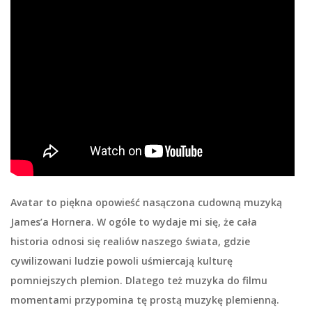
Avatar to piękna opowieść nasączona cudowną muzyką
James’a Hornera. W ogóle to wydaje mi się, że cała
historia odnosi się realiów naszego świata, gdzie
cywilizowani ludzie powoli uśmiercają kulturę
pomniejszych plemion. Dlatego też muzyka do filmu
momentami przypomina tę prostą muzykę plemienną.