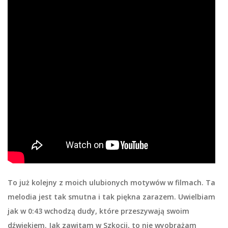
To już kolejny z moich ulubionych motywów w filmach. Ta
melodia jest tak smutna i tak piękna zarazem. Uwielbiam
jak w 0:43 wchodzą dudy, które przeszywają swoim
dźwiękiem. Jak zawitam w Szkocji, to nie wyobrażam