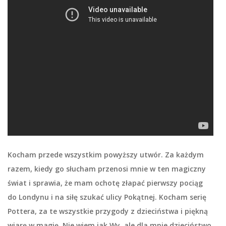
Kocham przede wszystkim powyższy utwór. Za każdym
razem, kiedy go słucham przenosi mnie w ten magiczny
świat i sprawia, że mam ochotę złapać pierwszy pociąg
do Londynu i na siłę szukać ulicy Pokątnej. Kocham serię
Pottera, za te wszystkie przygody z dzieciństwa i piękną
wiarę w magię. Nie wiem jak Wy, ale dla mnie dzieciństwo