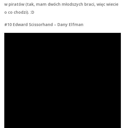
w piratów (tak, mam dwóch młodszych braci, więc wiecie
o co chodzi). :D
#10 Edward Scissorhand – Dany Elfman