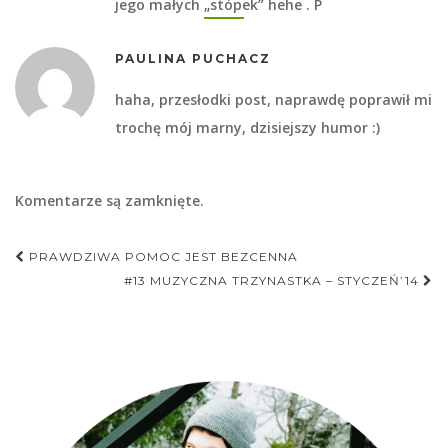
jego małych „stópek” hehe . P
PAULINA PUCHACZ
haha, przesłodki post, naprawdę poprawił mi
trochę mój marny, dzisiejszy humor :)
Komentarze są zamknięte.
Nawigacja
PRAWDZIWA POMOC JEST BEZCENNA
postu
#13 MUZYCZNA TRZYNASTKA – STYCZEŃ’14