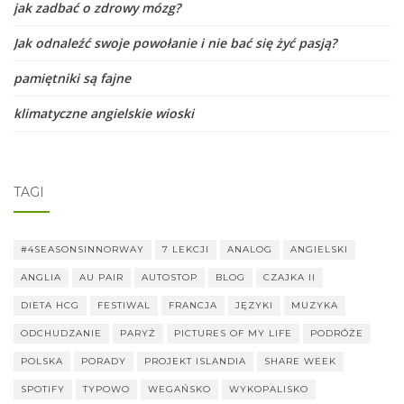
jak zadbać o zdrowy mózg?
Jak odnaleźć swoje powołanie i nie bać się żyć pasją?
pamiętniki są fajne
klimatyczne angielskie wioski
TAGI
#4SEASONSINNORWAY
7 LEKCJI
ANALOG
ANGIELSKI
ANGLIA
AU PAIR
AUTOSTOP
BLOG
CZAJKA II
DIETA HCG
FESTIWAL
FRANCJA
JĘZYKI
MUZYKA
ODCHUDZANIE
PARYŻ
PICTURES OF MY LIFE
PODRÓŻE
POLSKA
PORADY
PROJEKT ISLANDIA
SHARE WEEK
SPOTIFY
TYPOWO
WEGAŃSKO
WYKOPALISKO