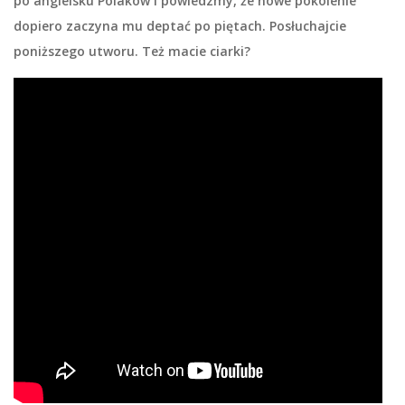
po angielsku Polaków i powiedzmy, że nowe pokolenie
dopiero zaczyna mu deptać po piętach. Posłuchajcie
poniższego utworu. Też macie ciarki?