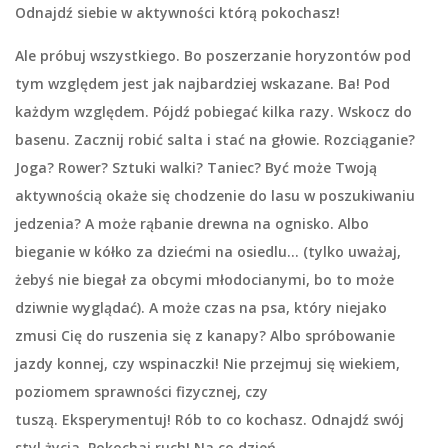
Odnajdź siebie w aktywności którą pokochasz!
Ale próbuj wszystkiego. Bo
poszerzanie horyzontów
pod
tym względem jest jak najbardziej wskazane. Ba! Pod
każdym względem. Pójdź pobiegać kilka razy. Wskocz do
basenu. Zacznij robić salta i stać na głowie. Rozciąganie?
Joga? Rower? Sztuki walki? Taniec? Być może Twoją
aktywnością okaże się chodzenie do lasu w poszukiwaniu
jedzenia? A może rąbanie drewna na ognisko. Albo
bieganie w kółko za dziećmi na osiedlu… (tylko uważaj,
żebyś nie biegał za obcymi młodocianymi, bo to może
dziwnie wyglądać). A może czas na psa, który niejako
zmusi Cię do ruszenia się z kanapy? Albo spróbowanie
jazdy konnej, czy wspinaczki! Nie przejmuj się wiekiem,
poziomem sprawności fizycznej, czy
tuszą. Eksperymentuj! Rób to co kochasz. Odnajdź swój
styl życia. Pokochaj ruch! Na co dzień.