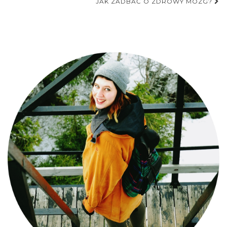
postu
JAK ZADBAĆ O ZDROWY MÓZG?