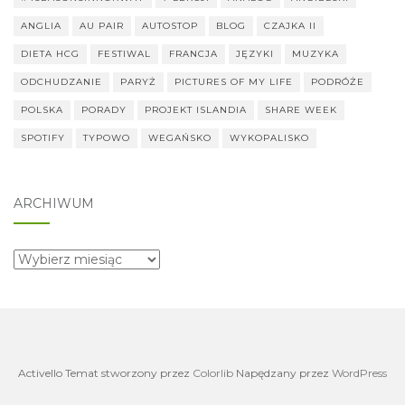
ANGLIA
AU PAIR
AUTOSTOP
BLOG
CZAJKA II
DIETA HCG
FESTIWAL
FRANCJA
JĘZYKI
MUZYKA
ODCHUDZANIE
PARYŻ
PICTURES OF MY LIFE
PODRÓŻE
POLSKA
PORADY
PROJEKT ISLANDIA
SHARE WEEK
SPOTIFY
TYPOWO
WEGAŃSKO
WYKOPALISKO
ARCHIWUM
archiwum
Activello Temat stworzony przez
Colorlib
Napędzany przez
WordPress