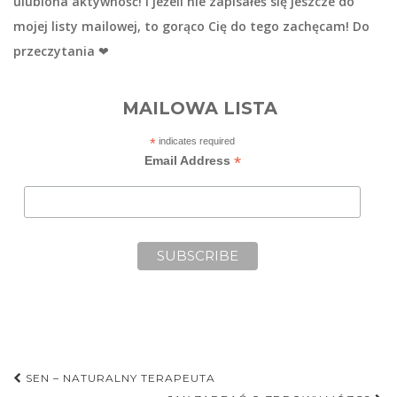
ulubiona aktywność! I jeżeli nie zapisałeś się jeszcze do
mojej listy mailowej, to gorąco Cię do tego zachęcam! Do
przeczytania ❤
MAILOWA LISTA
*
indicates required
*
Email Address
Nawigacja
SEN – NATURALNY TERAPEUTA