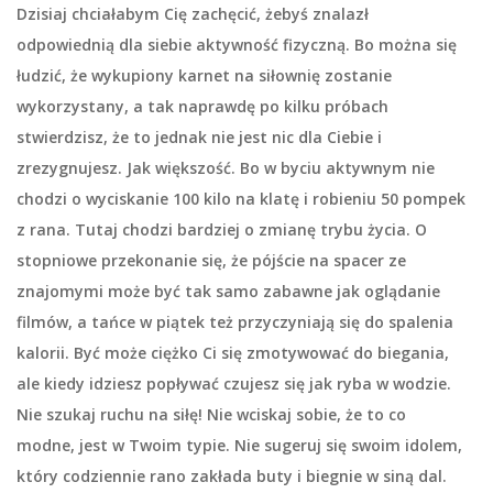
Dzisiaj chciałabym Cię zachęcić, żebyś znalazł
odpowiednią dla siebie aktywność fizyczną. Bo można się
łudzić, że wykupiony karnet na siłownię zostanie
wykorzystany, a tak naprawdę po kilku próbach
stwierdzisz, że to jednak nie jest nic dla Ciebie i
zrezygnujesz. Jak większość. Bo w byciu aktywnym nie
chodzi o wyciskanie 100 kilo na klatę i robieniu 50 pompek
z rana. Tutaj chodzi bardziej o zmianę trybu życia. O
stopniowe przekonanie się, że pójście na spacer ze
znajomymi może być tak samo zabawne jak oglądanie
filmów, a tańce w piątek też przyczyniają się do spalenia
kalorii. Być może ciężko Ci się zmotywować do biegania,
ale kiedy idziesz popływać czujesz się jak ryba w wodzie.
Nie szukaj ruchu na siłę! Nie wciskaj sobie, że to co
modne, jest w Twoim typie. Nie sugeruj się swoim idolem,
który codziennie rano zakłada buty i biegnie w siną dal.