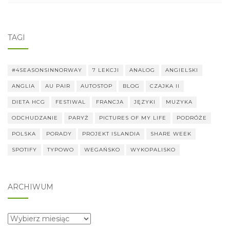
TAGI
#4SEASONSINNORWAY
7 LEKCJI
ANALOG
ANGIELSKI
ANGLIA
AU PAIR
AUTOSTOP
BLOG
CZAJKA II
DIETA HCG
FESTIWAL
FRANCJA
JĘZYKI
MUZYKA
ODCHUDZANIE
PARYŻ
PICTURES OF MY LIFE
PODRÓŻE
POLSKA
PORADY
PROJEKT ISLANDIA
SHARE WEEK
SPOTIFY
TYPOWO
WEGAŃSKO
WYKOPALISKO
ARCHIWUM
archiwum