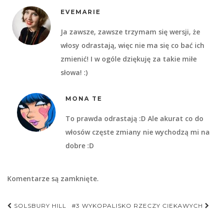
EVEMARIE
Ja zawsze, zawsze trzymam się wersji, że
włosy odrastają, więc nie ma się co bać ich
zmienić! I w ogóle dziękuję za takie miłe
słowa! :)
MONA TE
To prawda odrastają :D Ale akurat co do
włosów częste zmiany nie wychodzą mi na
dobre :D
Komentarze są zamknięte.
Nawigacja
SOLSBURY HILL
#3 WYKOPALISKO RZECZY CIEKAWYCH