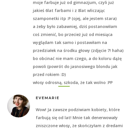
moje farbuje już od gimnazjum, czyli już
jakieś 6lat farbami i z 8lat wliczając
szamponetki itp :P (ojej, ale jestem stara)
a żeby było zabawniej, dziś postanowiłam
coś zmienić, bo przecież już od miesiąca
wyglądam tak samo i postawiłam na
przedziałek na środku głowy (zdjęcie 7! haha)
bo obcinać nie mam czego, a do koloru dążę
powoli (powrót do jasnosiwego blondu jak
przed rokiem :D)
włosy odrosną, szkoda, że tak wolno :PP
EVEMARIE
Wow! Ja zawsze podziwiam kobiety, które
farbują się od lat! Mnie tak denerwowały
zniszczone włosy, że skończyłam z dredami