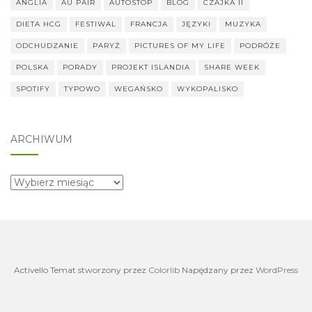
ANGLIA
AU PAIR
AUTOSTOP
BLOG
CZAJKA II
DIETA HCG
FESTIWAL
FRANCJA
JĘZYKI
MUZYKA
ODCHUDZANIE
PARYŻ
PICTURES OF MY LIFE
PODRÓŻE
POLSKA
PORADY
PROJEKT ISLANDIA
SHARE WEEK
SPOTIFY
TYPOWO
WEGAŃSKO
WYKOPALISKO
ARCHIWUM
archiwum
Activello Temat stworzony przez
Colorlib
Napędzany przez
WordPress