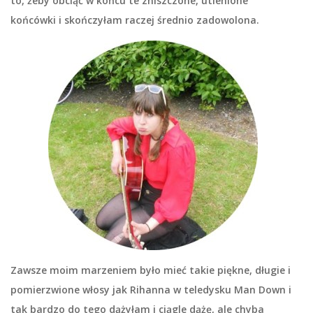
to, żeby obciąć w końcu te zniszczone, utlenione
końcówki i skończyłam raczej średnio zadowolona.
Zawsze moim marzeniem było mieć takie piękne, długie i
pomierzwione włosy jak Rihanna w teledysku Man Down i
tak bardzo do tego dążyłam i ciągle dążę, ale chyba