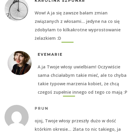
KAROLINA SZPUNAR
Wow! A ja się zawsze bałam zmian
związanych z włosami… jedyne na co się
zdobyłam to kilkakrotne wyprostowanie
żelazkiem :D
EVEMARIE
A ja Twoje włosy uwielbiam! Oczywiście
sama chciałabym takie mieć, ale to chyba
takie typowe marzenia kobiet, że chcą
czegoś zupełnie innego od tego co mają :P
PRUN
ojoj, Twoje włosy przeszły dużo w dość
którkim okresie… 2lata to nic takiego, ja