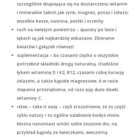
szczególnie skupiająca się na dostarczeniu witamin
i minerałów takich jak cynk, magnez, potas i żelazo;
wszelkie kasze, nasiona, pestki i orzechy
ruch na świeżym powietrzu
– spacery po lesie i
łąkach są jak najbardziej wskazane. Zbieranie
kwiatów i gałązek również!
suplementacja
– bo czasami ciężko o wszystkie
potrzebne składniki drogą naturalną. Osobiście
łykam witaminę D i K2, B12, czasami robię kurację
żelazem, a także kąpiele magnezowe. A w razie
złapania przeziębienia, od razu piję duże dawki
witaminy C.
relax – take it easy
– czyli zrozumienie, że to część
cyklu natury i to ogólne osłabienie kiedyś minie.
Można natomiast umilić sobie znużone dni, na
przykład kąpielą ze świeczkami, wieczorną