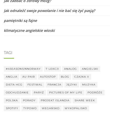
jak zadbać o zdrowy mózg?
Jak odnaleźć swoje powołanie i nie bać się żyć pasją?
pamiętniki są fajne
klimatyczne angielskie wioski
TAGI
#4SEASONSINNORWAY
7 LEKCJI
ANALOG
ANGIELSKI
ANGLIA
AU PAIR
AUTOSTOP
BLOG
CZAJKA II
DIETA HCG
FESTIWAL
FRANCJA
JĘZYKI
MUZYKA
ODCHUDZANIE
PARYŻ
PICTURES OF MY LIFE
PODRÓŻE
POLSKA
PORADY
PROJEKT ISLANDIA
SHARE WEEK
SPOTIFY
TYPOWO
WEGAŃSKO
WYKOPALISKO