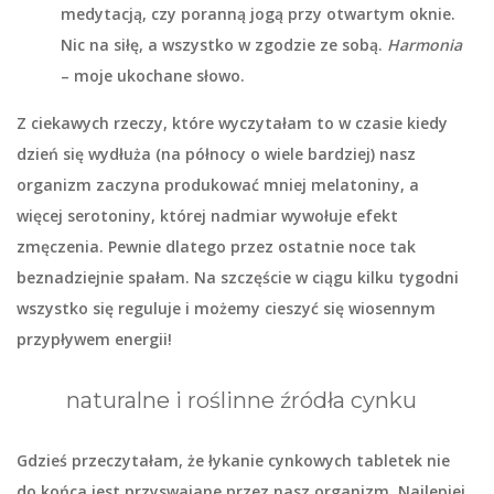
medytacją, czy poranną jogą przy otwartym oknie.
Nic na siłę, a wszystko w zgodzie ze sobą.
Harmonia
– moje ukochane słowo.
Z ciekawych rzeczy, które wyczytałam to w czasie kiedy
dzień się wydłuża (na północy o wiele bardziej) nasz
organizm zaczyna produkować mniej
melatoniny
, a
więcej
serotoniny
, której nadmiar wywołuje efekt
zmęczenia. Pewnie dlatego przez ostatnie noce tak
beznadziejnie spałam. Na szczęście w ciągu kilku tygodni
wszystko się reguluje i możemy cieszyć się wiosennym
przypływem energii!
naturalne i roślinne źródła cynku
Gdzieś przeczytałam, że łykanie cynkowych tabletek nie
do końca jest przyswajane przez nasz organizm. Najlepiej