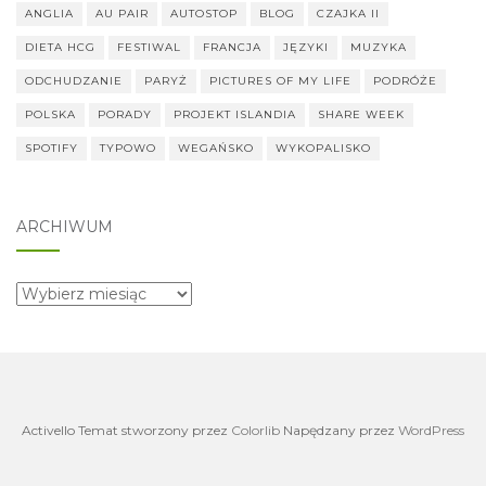
ANGLIA
AU PAIR
AUTOSTOP
BLOG
CZAJKA II
DIETA HCG
FESTIWAL
FRANCJA
JĘZYKI
MUZYKA
ODCHUDZANIE
PARYŻ
PICTURES OF MY LIFE
PODRÓŻE
POLSKA
PORADY
PROJEKT ISLANDIA
SHARE WEEK
SPOTIFY
TYPOWO
WEGAŃSKO
WYKOPALISKO
ARCHIWUM
archiwum
Activello Temat stworzony przez
Colorlib
Napędzany przez
WordPress