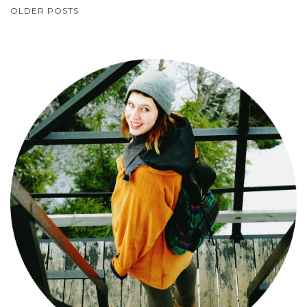
NAWIGACJA
OLDER POSTS
POSTÓW