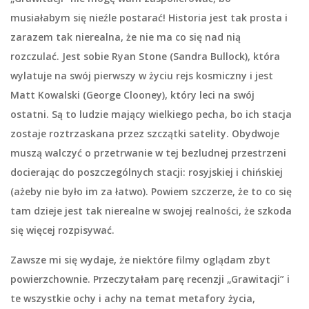
musiałabym się nieźle postarać! Historia jest tak prosta i
zarazem tak nierealna, że nie ma co się nad nią
rozczulać. Jest sobie Ryan Stone (Sandra Bullock), która
wylatuje na swój pierwszy w życiu rejs kosmiczny i jest
Matt Kowalski (George Clooney), który leci na swój
ostatni. Są to ludzie mający wielkiego pecha, bo ich stacja
zostaje roztrzaskana przez szczątki satelity. Obydwoje
muszą walczyć o przetrwanie w tej bezludnej przestrzeni
docierając do poszczególnych stacji: rosyjskiej i chińskiej
(ażeby nie było im za łatwo). Powiem szczerze, że to co się
tam dzieje jest tak nierealne w swojej realności, że szkoda
się więcej rozpisywać.
Zawsze mi się wydaje, że niektóre filmy oglądam zbyt
powierzchownie. Przeczytałam parę recenzji „Grawitacji” i
te wszystkie ochy i achy na temat metafory życia,