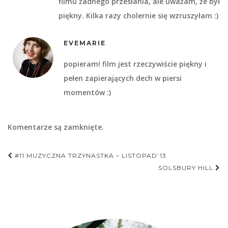
filmu żadnego przesłania, ale uważam, że był
piękny. Kilka razy cholernie się wzruszyłam :)
EVEMARIE
popieram! film jest rzeczywiście piękny i
pełen zapierających dech w piersi
momentów :)
Komentarze są zamknięte.
Nawigacja
#11 MUZYCZNA TRZYNASTKA – LISTOPAD’13
postu
SOLSBURY HILL