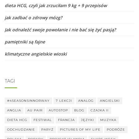
dieta HCG, czyli jak zrzuciłam 9 kg + 9 przepisów
jak zadbać o zdrowy mózg?
Jak odnaleźć swoje powołanie i nie bać się żyć pasją?
pamiętniki są fajne
klimatyczne angielskie wioski
TAGI
#4SEASONSINNORWAY
7 LEKCJI
ANALOG
ANGIELSKI
ANGLIA
AU PAIR
AUTOSTOP
BLOG
CZAJKA II
DIETA HCG
FESTIWAL
FRANCJA
JĘZYKI
MUZYKA
ODCHUDZANIE
PARYŻ
PICTURES OF MY LIFE
PODRÓŻE