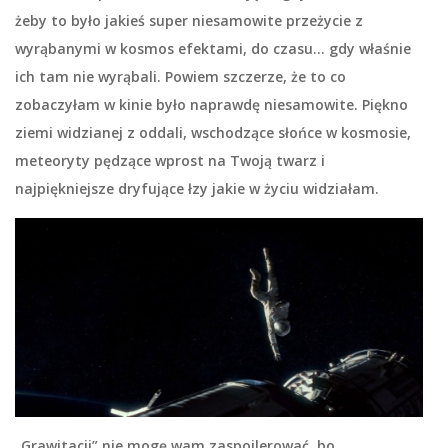
żeby to było jakieś super niesamowite przeżycie z
wyrąbanymi w kosmos efektami, do czasu… gdy właśnie
ich tam nie wyrąbali. Powiem szczerze, że to co
zobaczyłam w kinie było naprawdę niesamowite. Piękno
ziemi widzianej z oddali, wschodzące słońce w kosmosie,
meteoryty pędzące wprost na Twoją twarz i
najpiękniejsze dryfujące łzy jakie w życiu widziałam.
„Grawitacji” nie mogę wam zaspoilerować, bo