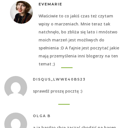
EVEMARIE
Właściwie to co jakiś czas też czytam
wpisy o marzeniach. Mnie teraz tak
natchnęło, bo zbliża się lato i mnóstwo
moich marzeń jest możliwych do
spełnienia :D A fajnie jest poczytać jakie
mają przemyślenia inni blogerzy na ten
temat ;)
DISQUS_LWWE40BS23
sprawdź proszę pocztę :)
OLGA B
a ja bardzo chcę zacząć chodzić na basen