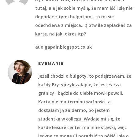
tutaj, ale jak sobie myślę, że mam iść i się nie
dogadać z tymi bulgotami, to mi się
odechciewa z miejsca.. :) btw ile zapłaciłaś za
kartę, na jaki okres itp?
auolgapair.blogspot.co.uk
EVEMARIE
Jeżeli chodzi o bulgoty, to podejrzewam, że
każdy Brytyjczyk załapie, że jesteś zza
granicy i będzie do Ciebie mówił powoli.
Karta nie ma terminu ważności, a
dostałam ją za darmo, bo jestem
studentką w collegu. Wydaje mi się, że
każde leisure center ma inne stawki, więc
jedyne co mogę Ci poradzić to pójść i się o