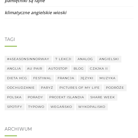
pamiętniki są fajne
klimatyczne angielskie wioski
TAGI
#4SEASONSINNORWAY
7 LEKCJI
ANALOG
ANGIELSKI
ANGLIA
AU PAIR
AUTOSTOP
BLOG
CZAJKA II
DIETA HCG
FESTIWAL
FRANCJA
JĘZYKI
MUZYKA
ODCHUDZANIE
PARYŻ
PICTURES OF MY LIFE
PODRÓŻE
POLSKA
PORADY
PROJEKT ISLANDIA
SHARE WEEK
SPOTIFY
TYPOWO
WEGAŃSKO
WYKOPALISKO
ARCHIWUM