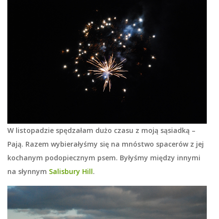
W listopadzie spędzałam dużo czasu z moją sąsiadką –
Pają. Razem wybierałyśmy się na mnóstwo spacerów z jej
kochanym podopiecznym psem. Byłyśmy między innymi
na słynnym
Salisbury Hill
.