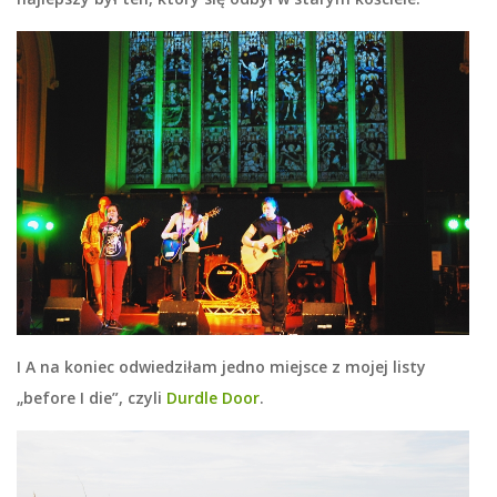
I A na koniec odwiedziłam jedno miejsce z mojej listy
„before I die”, czyli
Durdle Door
.