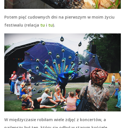
Potem pięć cudownych dni na pierwszym w moim życiu
festiwalu (relacja
tu
i
tu
).
W międzyczasie robiłam wiele zdjęć z koncertów, a
najlepszy był ten, który się odbył w starym kościele.