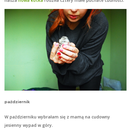
nasza
nowa kotka
rodziła cztery małe puchate cudności.
październik
W październiku wybrałam się z mamą na cudowny
jesienny wypad w góry.