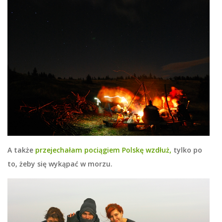
A także
przejechałam pociągiem Polskę wzdłuż,
tylko po
to, żeby się wykąpać w morzu.