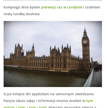
Kolejnego dnia byłam
pierwszy raz w Londynie
i zrobiłam
małą rundkę dookoła.
A już kolejne dni spędziłam na samotnym zwiedzaniu
Paryża (dużo zdjęć i informacji można znaleźć w
tym
poście
,
i tym
,
i tym
i tym
). Niestety wszystkie zdjęcia z