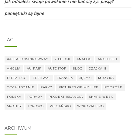
Jak odnaleźć swoje powołanie i nie bać się żyć pasją?
pamiętniki są fajne
TAGI
#4SEASONSINNORWAY
7 LEKCJI
ANALOG
ANGIELSKI
ANGLIA
AU PAIR
AUTOSTOP
BLOG
CZAJKA II
DIETA HCG
FESTIWAL
FRANCJA
JĘZYKI
MUZYKA
ODCHUDZANIE
PARYŻ
PICTURES OF MY LIFE
PODRÓŻE
POLSKA
PORADY
PROJEKT ISLANDIA
SHARE WEEK
SPOTIFY
TYPOWO
WEGAŃSKO
WYKOPALISKO
ARCHIWUM