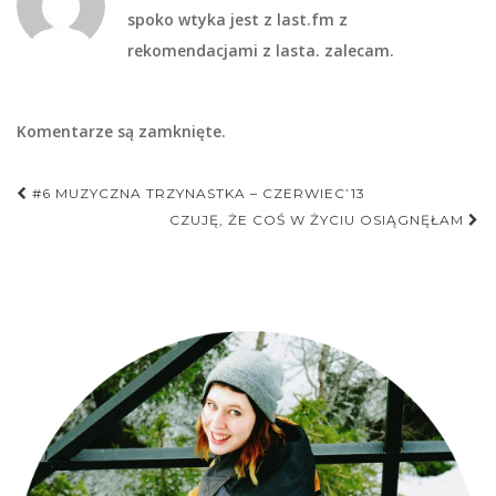
spoko wtyka jest z last.fm z
rekomendacjami z lasta. zalecam.
Komentarze są zamknięte.
Nawigacja
#6 MUZYCZNA TRZYNASTKA – CZERWIEC’13
postu
CZUJĘ, ŻE COŚ W ŻYCIU OSIĄGNĘŁAM