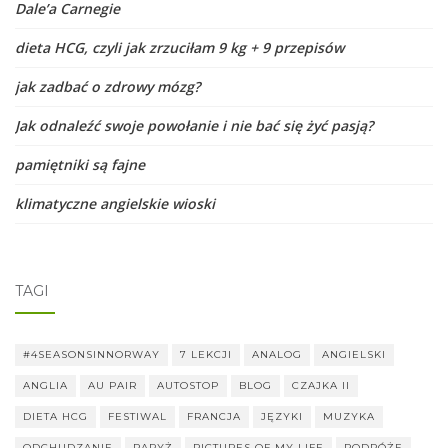
Dale’a Carnegie
dieta HCG, czyli jak zrzuciłam 9 kg + 9 przepisów
jak zadbać o zdrowy mózg?
Jak odnaleźć swoje powołanie i nie bać się żyć pasją?
pamiętniki są fajne
klimatyczne angielskie wioski
TAGI
#4SEASONSINNORWAY
7 LEKCJI
ANALOG
ANGIELSKI
ANGLIA
AU PAIR
AUTOSTOP
BLOG
CZAJKA II
DIETA HCG
FESTIWAL
FRANCJA
JĘZYKI
MUZYKA
ODCHUDZANIE
PARYŻ
PICTURES OF MY LIFE
PODRÓŻE