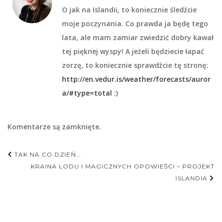
O jak na Islandii, to koniecznie śledźcie
moje poczynania. Co prawda ja będę tego
lata, ale mam zamiar zwiedzić dobry kawał
tej pięknej wyspy! A jeżeli będziecie łapać
zorzę, to koniecznie sprawdźcie tę stronę:
http://en.vedur.is/weather/forecasts/auror
a/#type=total
:)
Komentarze są zamknięte.
Nawigacja
TAK NA CO DZIEŃ…
postu
KRAINA LODU I MAGICZNYCH OPOWIEŚCI – PROJEKT
ISLANDIA