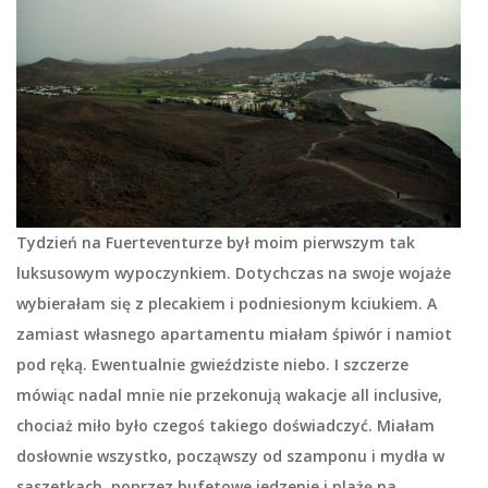
Tydzień na Fuerteventurze był moim pierwszym tak
luksusowym wypoczynkiem. Dotychczas na swoje wojaże
wybierałam się z plecakiem i podniesionym kciukiem. A
zamiast własnego apartamentu miałam śpiwór i namiot
pod ręką. Ewentualnie gwieździste niebo. I szczerze
mówiąc nadal mnie nie przekonują wakacje all inclusive,
chociaż miło było czegoś takiego doświadczyć. Miałam
dosłownie wszystko, począwszy od szamponu i mydła w
saszetkach, poprzez bufetowe jedzenie i plażę na