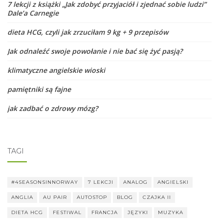
7 lekcji z książki „Jak zdobyć przyjaciół i zjednać sobie ludzi”
Dale’a Carnegie
dieta HCG, czyli jak zrzuciłam 9 kg + 9 przepisów
Jak odnaleźć swoje powołanie i nie bać się żyć pasją?
klimatyczne angielskie wioski
pamiętniki są fajne
jak zadbać o zdrowy mózg?
TAGI
#4SEASONSINNORWAY
7 LEKCJI
ANALOG
ANGIELSKI
ANGLIA
AU PAIR
AUTOSTOP
BLOG
CZAJKA II
DIETA HCG
FESTIWAL
FRANCJA
JĘZYKI
MUZYKA