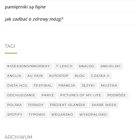
pamiętniki są fajne
jak zadbać o zdrowy mózg?
TAGI
#4SEASONSINNORWAY
7 LEKCJI
ANALOG
ANGIELSKI
ANGLIA
AU PAIR
AUTOSTOP
BLOG
CZAJKA II
DIETA HCG
FESTIWAL
FRANCJA
JĘZYKI
MUZYKA
ODCHUDZANIE
PARYŻ
PICTURES OF MY LIFE
PODRÓŻE
POLSKA
PORADY
PROJEKT ISLANDIA
SHARE WEEK
SPOTIFY
TYPOWO
WEGAŃSKO
WYKOPALISKO
ARCHIWUM