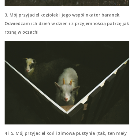
3. Mój przyjaciel koziołek i jego współlokator baranek.
Odwiedzam ich dzień w dzień i z przyjemnością patrzę jak
rosną w oczach!
4 i 5. Mój przyjaciel koń i zimowa pustynia (tak, ten mały