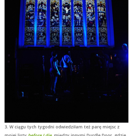
3. W ciągu tych tygodni odwiedziłam też parę miejsc z
mojej listy
before I
die
, między innymi Durdle Door, gdzie