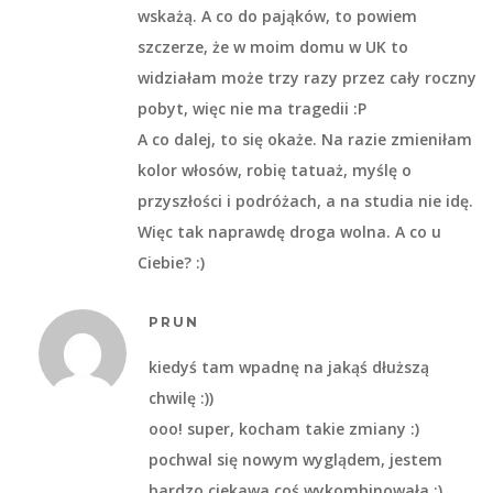
wskażą. A co do pająków, to powiem
szczerze, że w moim domu w UK to
widziałam może trzy razy przez cały roczny
pobyt, więc nie ma tragedii :P
A co dalej, to się okaże. Na razie zmieniłam
kolor włosów, robię tatuaż, myślę o
przyszłości i podróżach, a na studia nie idę.
Więc tak naprawdę droga wolna. A co u
Ciebie? :)
PRUN
kiedyś tam wpadnę na jakąś dłuższą
chwilę :))
ooo! super, kocham takie zmiany :)
pochwal się nowym wyglądem, jestem
bardzo ciekawa coś wykombinowała ;)