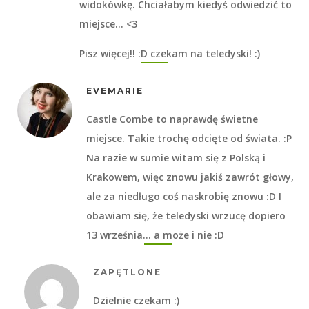
widokówkę. Chciałabym kiedyś odwiedzić to
miejsce… <3
Pisz więcej!! :D czekam na teledyski! :)
EVEMARIE
Castle Combe to naprawdę świetne
miejsce. Takie trochę odcięte od świata. :P
Na razie w sumie witam się z Polską i
Krakowem, więc znowu jakiś zawrót głowy,
ale za niedługo coś naskrobię znowu :D I
obawiam się, że teledyski wrzucę dopiero
13 września… a może i nie :D
ZAPĘTLONE
Dzielnie czekam :)