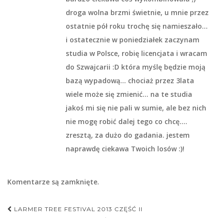
droga wolna brzmi świetnie, u mnie przez
ostatnie pół roku trochę się namieszało…
i ostatecznie w poniedziałek zaczynam
studia w Polsce, robię licencjata i wracam
do Szwajcarii :D która myślę będzie moją
bazą wypadową… chociaż przez 3lata
wiele może się zmienić… na te studia
jakoś mi się nie pali w sumie, ale bez nich
nie mogę robić dalej tego co chcę….
zresztą, za dużo do gadania. jestem
naprawdę ciekawa Twoich losów :)!
Komentarze są zamknięte.
Nawigacja
LARMER TREE FESTIVAL 2013 CZĘŚĆ II