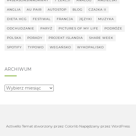
#4SEASONSINNORWAY
7 LEKCJI
ANALOG
ANGIELSKI
ANGLIA
AU PAIR
AUTOSTOP
BLOG
CZAJKA II
DIETA HCG
FESTIWAL
FRANCJA
JĘZYKI
MUZYKA
ODCHUDZANIE
PARYŻ
PICTURES OF MY LIFE
PODRÓŻE
POLSKA
PORADY
PROJEKT ISLANDIA
SHARE WEEK
SPOTIFY
TYPOWO
WEGAŃSKO
WYKOPALISKO
ARCHIWUM
archiwum
Activello Temat stworzony przez
Colorlib
Napędzany przez
WordPress