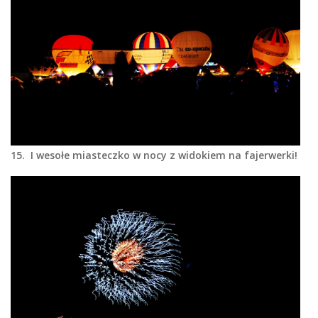
15. I wesołe miasteczko w nocy z widokiem na fajerwerki!