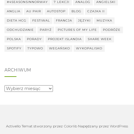
#4SEASONSINNORWAY
7 LEKCJI
ANALOG
ANGIELSKI
ANGLIA
AU PAIR
AUTOSTOP
BLOG
CZAJKA II
DIETA HCG
FESTIWAL
FRANCJA
JĘZYKI
MUZYKA
ODCHUDZANIE
PARYŻ
PICTURES OF MY LIFE
PODRÓŻE
POLSKA
PORADY
PROJEKT ISLANDIA
SHARE WEEK
SPOTIFY
TYPOWO
WEGAŃSKO
WYKOPALISKO
ARCHIWUM
archiwum
Activello Temat stworzony przez
Colorlib
Napędzany przez
WordPress